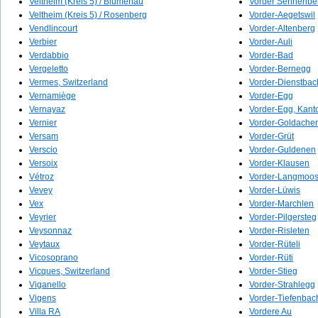
Veltheim (Kreis 5) / Blumenau
Vorder Sennenbe
Veltheim (Kreis 5) / Rosenberg
Vorder-Aegetswil
Vendlincourt
Vorder-Altenberg
Verbier
Vorder-Auli
Verdabbio
Vorder-Bad
Vergeletto
Vorder-Bernegg
Vermes, Switzerland
Vorder-Dienstbac
Vernamiège
Vorder-Egg
Vernayaz
Vorder-Egg, Kant
Vernier
Vorder-Goldacher
Versam
Vorder-Grüt
Verscio
Vorder-Guldenen
Versoix
Vorder-Klausen
Vétroz
Vorder-Langmoo
Vevey
Vorder-Lüwis
Vex
Vorder-Marchlen
Veyrier
Vorder-Pilgersteg
Veysonnaz
Vorder-Risleten
Veytaux
Vorder-Rüteli
Vicosoprano
Vorder-Rüti
Vicques, Switzerland
Vorder-Stieg
Viganello
Vorder-Strahlegg
Vigens
Vorder-Tiefenbac
Villa RA
Vordere Au