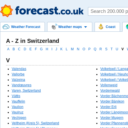
Weather Forecast
Weather maps
Coast
A - Z in Switzerland
A
B
C
D
E
F
G
H
I
J
K
L
M
N
O
P
Q
R
S
T
U
V
V
Valendas
Volketswil / Lang
Vallorbe
Volketswil / Neuh
Valzeina
Volketswil / Volket
Vandœuvres
Vollenweid
Varen, Switzerland
Vordemwald
Vättis
Vorder Bächenm
Vauffelin
Vorder Bänikon
Vaulion
Vorder Erli
Vaulruz
Vorder Längimoo
Vechigen
Vorder Mugern
Veltheim (Kreis 5), Switzerland
Vorder Pfannensti