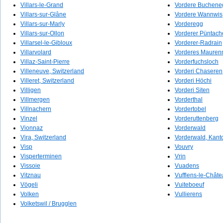
Villars-le-Grand
Vordere Buchene
Villars-sur-Glâne
Vordere Wannwis
Villars-sur-Marly
Vorderegg
Villars-sur-Ollon
Vorderer Püntach
Villarsel-le-Gibloux
Vorderer-Radrain
Villarvolard
Vorderes Maure
Villaz-Saint-Pierre
Vorderfuchsloch
Villeneuve, Switzerland
Vorderi Chaseren
Villeret, Switzerland
Vorderi Höchi
Villigen
Vorderi Siten
Villmergen
Vorderthal
Villnachern
Vordertobel
Vinzel
Vorderuttenberg
Vionnaz
Vorderwald
Vira, Switzerland
Vorderwald, Kant
Visp
Vouvry
Visperterminen
Vrin
Vissoie
Vuadens
Vitznau
Vufflens-le-Chât
Vögeli
Vuiteboeuf
Volken
Vullierens
Volketswil / Brugglen