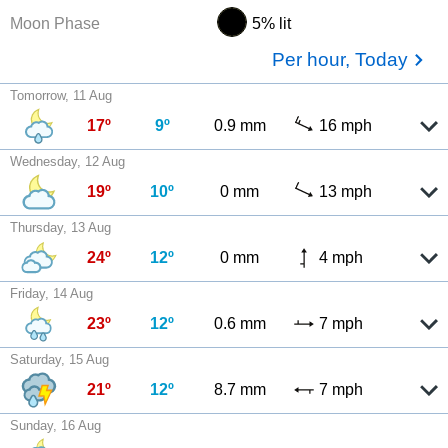
Moon Phase
5% lit
Per hour, Today
Tomorrow, 11 Aug
17º
9º
0.9 mm
16 mph
Wednesday, 12 Aug
19º
10º
0 mm
13 mph
Thursday, 13 Aug
24º
12º
0 mm
4 mph
Friday, 14 Aug
23º
12º
0.6 mm
7 mph
Saturday, 15 Aug
21º
12º
8.7 mm
7 mph
Sunday, 16 Aug