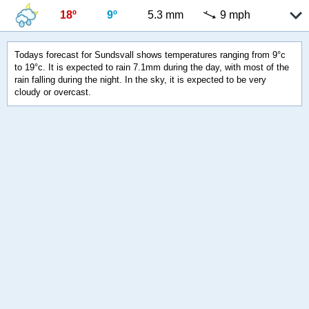
18º
9º
5.3 mm
9 mph
Todays forecast for Sundsvall shows temperatures ranging from 9°c
to 19°c. It is expected to rain 7.1mm during the day, with most of the
rain falling during the night. In the sky, it is expected to be very
cloudy or overcast.