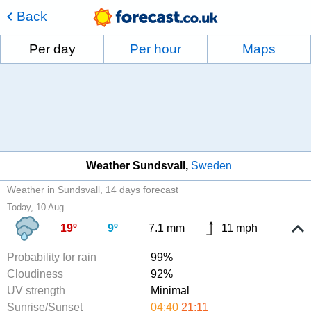
Back
Per day
Per hour
Maps
Weather Sundsvall
Sweden
Weather in Sundsvall
14 days forecast
Today, 10 Aug
19º
9º
7.1 mm
11 mph
Probability for rain
99%
Cloudiness
92%
UV strength
Minimal
Sunrise/Sunset
04:40
21:11