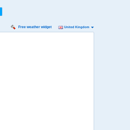
Free weather widget
United Kingdom
urday
Sunday
Monday
Tuesday
Wednesday
 Aug
16 Aug
17 Aug
18 Aug
19 Aug
Min
12º
29º
13º
29º
13º
27º
12º
26º
12º
 mph
4 mph
4 mph
4 mph
4 mph
 mm
0 mm
0 mm
0 mm
0 mm
8:00
08:00
08:00
08:00
08:00
17º
17º
17º
17º
17º
4:00
14:00
14:00
14:00
14:00
28º
29º
28º
27º
26º