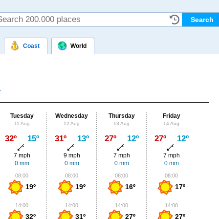
Coast
World
Tuesday
Wednesday
Thursday
Friday
Sat
11 Aug
12 Aug
13 Aug
14 Aug
15
Max
32º
15º
31º
13º
27º
12º
27º
12º
28º
7 mph
9 mph
7 mph
7 mph
4
0 mm
0 mm
0 mm
0 mm
0
08:00
08:00
08:00
08:00
0
19º
19º
16º
17º
14:00
14:00
14:00
14:00
1
32º
31º
27º
27º