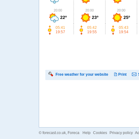
20:00
20:00
20:00
22º
23º
25º
05:41
05:42
05:43
19:57
19:55
19:54
Free weather for your website
Print
©
forecast.co.uk
, Foreca
Help
Cookies
Privacy policy
Ad