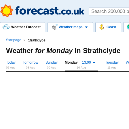
Weather Forecast
Weather maps
Coast
Startpage
Strathclyde
Weather
for Monday
in
Strathclyde
Today
Tomorrow
Sunday
Monday
13:00
Tuesday
W
07 Aug
08 Aug
09 Aug
10 Aug
11 Aug