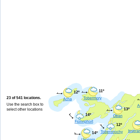
11º
12º
23 of 541 locations.
Tobermory
Acha
Use the search box to
A
13º
select other locations
14º
Oban
Fionnphort
12º
Invera
Toberonochy
14º
Urugaig