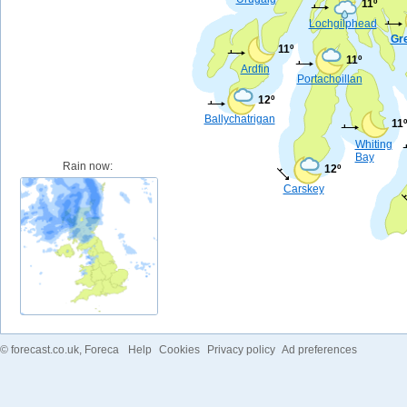
11º
Lochgilphead
Gr
11º
11º
Ardfin
Portachoillan
12º
Ballychatrigan
11º
Whiting
Bay
Rain now:
12º
Carskey
©
forecast.co.uk
, Foreca
Help
Cookies
Privacy policy
Ad preferences