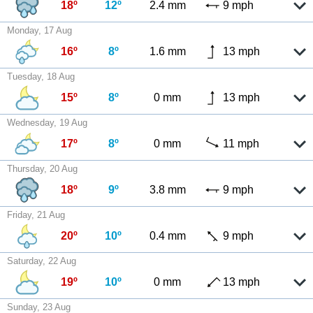
18º
12º
2.4 mm
9 mph
Monday, 17 Aug
16º
8º
1.6 mm
13 mph
Tuesday, 18 Aug
15º
8º
0 mm
13 mph
Wednesday, 19 Aug
17º
8º
0 mm
11 mph
Thursday, 20 Aug
18º
9º
3.8 mm
9 mph
Friday, 21 Aug
20º
10º
0.4 mm
9 mph
Saturday, 22 Aug
19º
10º
0 mm
13 mph
Sunday, 23 Aug