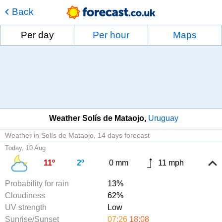
Back
Per day
Per hour
Maps
Weather Solís de Mataojo
Uruguay
Weather in Solís de Mataojo
14 days forecast
Today, 10 Aug
11º
2º
0 mm
11 mph
Probability for rain
13%
Cloudiness
62%
UV strength
Low
Sunrise/Sunset
07:26
18:08