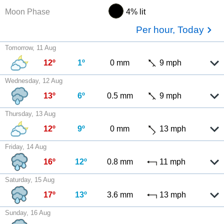
Moon Phase
4% lit
Per hour, Today
Tomorrow, 11 Aug
12º
1º
0 mm
9 mph
Wednesday, 12 Aug
13º
6º
0.5 mm
9 mph
Thursday, 13 Aug
12º
9º
0 mm
13 mph
Friday, 14 Aug
16º
12º
0.8 mm
11 mph
Saturday, 15 Aug
17º
13º
3.6 mm
13 mph
Sunday, 16 Aug