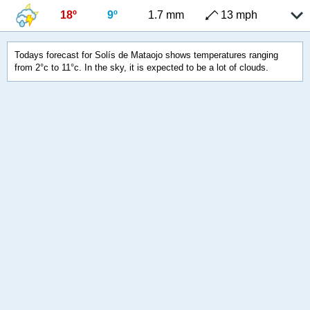
18º
9º
1.7 mm
13 mph
Todays forecast for Solís de Mataojo shows temperatures ranging
from 2°c to 11°c. In the sky, it is expected to be a lot of clouds.