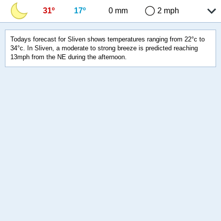
31º
17º
0 mm
2 mph
Todays forecast for Sliven shows temperatures ranging from 22°c to
34°c. In Sliven, a moderate to strong breeze is predicted reaching
13mph from the NE during the afternoon.