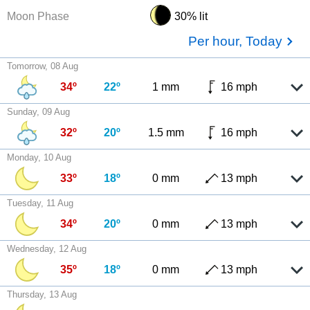
Moon Phase
30% lit
Per hour, Today
Tomorrow, 08 Aug
34º
22º
1 mm
16 mph
Sunday, 09 Aug
32º
20º
1.5 mm
16 mph
Monday, 10 Aug
33º
18º
0 mm
13 mph
Tuesday, 11 Aug
34º
20º
0 mm
13 mph
Wednesday, 12 Aug
35º
18º
0 mm
13 mph
Thursday, 13 Aug