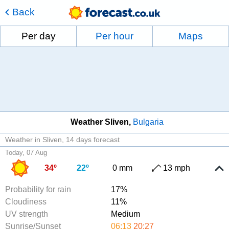
Back
Per day
Per hour
Maps
Weather Sliven
Bulgaria
Weather in Sliven
14 days forecast
Today, 07 Aug
34º
22º
0 mm
13 mph
Probability for rain
17%
Cloudiness
11%
UV strength
Medium
Sunrise/Sunset
06:13
20:27