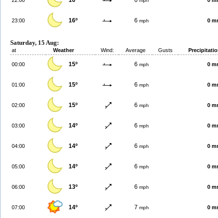
16º
6
22:00
0 m
mph
16º
6
23:00
0 m
mph
Saturday, 15 Aug:
at
Weather
Wind:
Average
Gusts
Precipitati
15º
6
00:00
0 m
mph
15º
6
01:00
0 m
mph
15º
6
02:00
0 m
mph
14º
6
03:00
0 m
mph
14º
6
04:00
0 m
mph
14º
6
05:00
0 m
mph
13º
6
06:00
0 m
mph
14º
7
07:00
0 m
mph