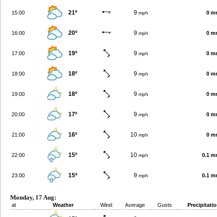
21º
9
15:00
0 m
mph
20º
9
16:00
0 m
mph
19º
9
17:00
0 m
mph
18º
9
18:00
0 m
mph
18º
9
19:00
0 m
mph
17º
9
20:00
0 m
mph
16º
10
21:00
0 m
mph
15º
10
22:00
0.1 
mph
15º
9
23:00
0.1 
mph
Monday, 17 Aug:
at
Weather
Wind:
Average
Gusts
Precipitati