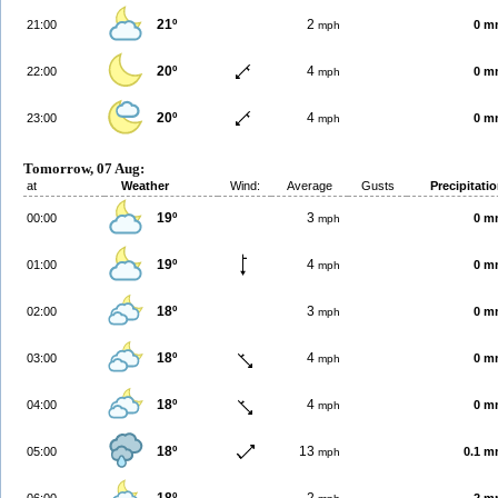
21º
2
21:00
0 m
mph
20º
4
22:00
0 m
mph
20º
4
23:00
0 m
mph
Tomorrow, 07 Aug:
at
Weather
Wind:
Average
Gusts
Precipitati
19º
3
00:00
0 m
mph
19º
4
01:00
0 m
mph
18º
3
02:00
0 m
mph
18º
4
03:00
0 m
mph
18º
4
04:00
0 m
mph
18º
13
05:00
0.1 
mph