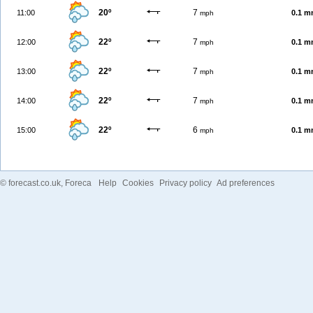
20º
7
11:00
0.1 
mph
22º
7
12:00
0.1 
mph
22º
7
13:00
0.1 
mph
22º
7
14:00
0.1 
mph
22º
6
15:00
0.1 
mph
©
forecast.co.uk
, Foreca
Help
Cookies
Privacy policy
Ad preferences