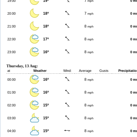
19º
7
19:00
0 m
mph
18º
7
20:00
0 m
mph
18º
8
21:00
0 m
mph
17º
8
22:00
0 m
mph
16º
8
23:00
0 m
mph
Thursday, 13 Aug:
at
Weather
Wind:
Average
Gusts
Precipitati
16º
8
00:00
0 m
mph
16º
8
01:00
0 m
mph
15º
8
02:00
0 m
mph
15º
8
03:00
0 m
mph
15º
8
04:00
0 m
mph