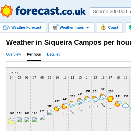
Weather Forecast
Weather maps
Coast
Weather in Siqueira Campos per hou
Overview
Per hour
Detailed
Today:
04
05
06
07
08
09
10
11
12
13
14
15
16
17
18
19
26º
25º
25º
25º
24º
23º
23º
23º
22º
21º
19º
17º
16º
16º
16º
16º