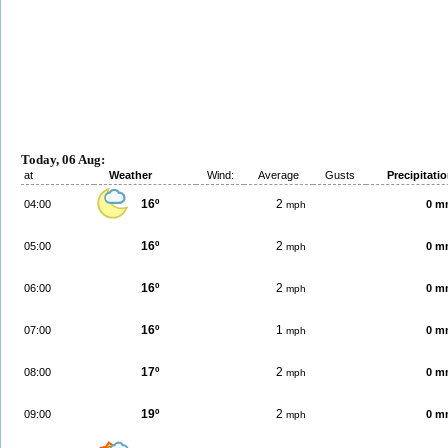
Today, 06 Aug:
at
Weather
Wind:
Average
Gusts
Precipitati
16º
2
04:00
0 m
mph
16º
2
05:00
0 m
mph
16º
2
06:00
0 m
mph
16º
1
07:00
0 m
mph
17º
2
08:00
0 m
mph
19º
2
09:00
0 m
mph