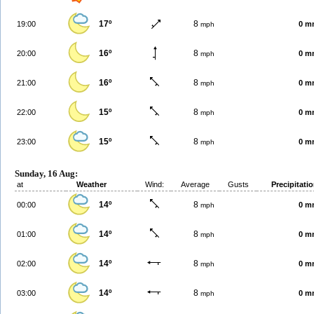
17º
8
19:00
0 m
mph
16º
8
20:00
0 m
mph
16º
8
21:00
0 m
mph
15º
8
22:00
0 m
mph
15º
8
23:00
0 m
mph
Sunday, 16 Aug:
at
Weather
Wind:
Average
Gusts
Precipitati
14º
8
00:00
0 m
mph
14º
8
01:00
0 m
mph
14º
8
02:00
0 m
mph
14º
8
03:00
0 m
mph