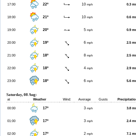
22º
10
17:00
0.3 
mph
21º
10
18:00
0.6 
mph
20º
5
19:00
0.9 
mph
19º
6
20:00
2.5 
mph
18º
8
21:00
2.5 
mph
18º
4
22:00
2.9 
mph
18º
6
23:00
5.6 
mph
Saturday, 08 Aug:
at
Weather
Wind:
Average
Gusts
Precipitati
17º
3
00:00
3.8 
mph
17º
3
01:00
2.4 
mph
17º
2
02:00
7.1 
mph