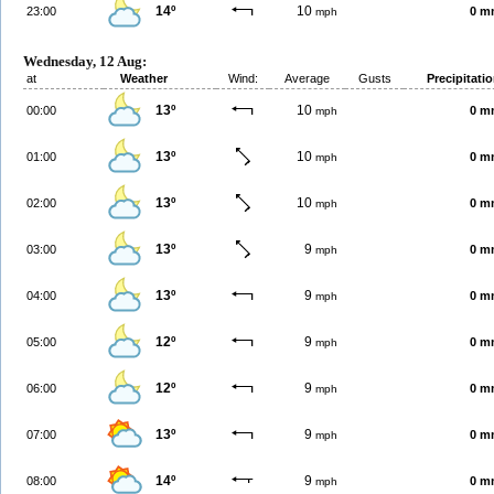
14º
10
23:00
0 m
mph
Wednesday, 12 Aug:
at
Weather
Wind:
Average
Gusts
Precipitati
13º
10
00:00
0 m
mph
13º
10
01:00
0 m
mph
13º
10
02:00
0 m
mph
13º
9
03:00
0 m
mph
13º
9
04:00
0 m
mph
12º
9
05:00
0 m
mph
12º
9
06:00
0 m
mph
13º
9
07:00
0 m
mph
14º
9
08:00
0 m
mph