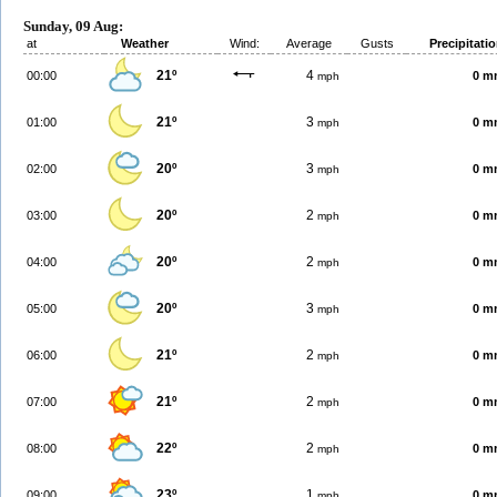
Sunday, 09 Aug:
at
Weather
Wind:
Average
Gusts
Precipitati
21º
4
00:00
0 m
mph
21º
3
01:00
0 m
mph
20º
3
02:00
0 m
mph
20º
2
03:00
0 m
mph
20º
2
04:00
0 m
mph
20º
3
05:00
0 m
mph
21º
2
06:00
0 m
mph
21º
2
07:00
0 m
mph
22º
2
08:00
0 m
mph
23º
1
09:00
0 m
mph