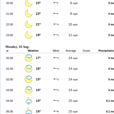
23º
6
20:00
0 m
mph
23º
8
21:00
0 m
mph
21º
10
22:00
0 m
mph
19º
12
23:00
0 m
mph
Monday, 10 Aug:
at
Weather
Wind:
Average
Gusts
Precipitati
17º
14
00:00
0 m
mph
16º
14
01:00
0 m
mph
15º
14
02:00
0 m
mph
14º
14
03:00
0 m
mph
14º
15
04:00
0.1 
mph
14º
15
05:00
0.1 
mph