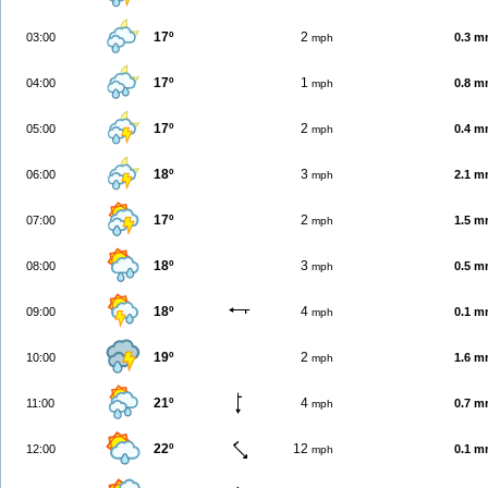
17º
2
03:00
0.3 
mph
17º
1
04:00
0.8 
mph
17º
2
05:00
0.4 
mph
18º
3
06:00
2.1 
mph
17º
2
07:00
1.5 
mph
18º
3
08:00
0.5 
mph
18º
4
09:00
0.1 
mph
19º
2
10:00
1.6 
mph
21º
4
11:00
0.7 
mph
22º
12
12:00
0.1 
mph