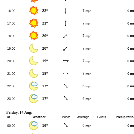
22º
7
16:00
0 m
mph
21º
7
17:00
0 m
mph
20º
7
18:00
0 m
mph
20º
7
19:00
0 m
mph
19º
7
20:00
0 m
mph
18º
7
21:00
0 m
mph
17º
6
22:00
0 m
mph
17º
6
23:00
0 m
mph
Friday, 14 Aug:
at
Weather
Wind:
Average
Gusts
Precipitati
16º
6
00:00
0 m
mph