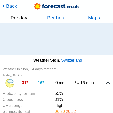
Back
Per day
Per hour
Maps
Weather Sion
Switzerland
Weather in Sion
14 days forecast
Today, 07 Aug
31º
16º
0 mm
16 mph
Probability for rain
55%
Cloudiness
31%
UV strength
High
Sunrise/Sunset
06:20
20:52