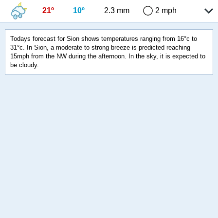
21º
10º
2.3 mm
2 mph
Todays forecast for Sion shows temperatures ranging from 16°c to
31°c. In Sion, a moderate to strong breeze is predicted reaching
15mph from the NW during the afternoon. In the sky, it is expected to
be cloudy.