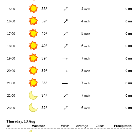
38º
4
15:00
0 m
mph
39º
4
16:00
0 m
mph
40º
5
17:00
0 m
mph
40º
6
18:00
0 m
mph
39º
7
19:00
0 m
mph
39º
8
20:00
0 m
mph
36º
7
21:00
0 m
mph
34º
7
22:00
0 m
mph
32º
6
23:00
0 m
mph
Thursday, 13 Aug:
at
Weather
Wind:
Average
Gusts
Precipitati