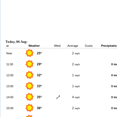
Today, 06 Aug:
at
Weather
Wind:
Average
Gusts
Precipitati
25º
2
Now
mph
29º
2
11:00
0 m
mph
32º
1
12:00
0 m
mph
33º
1
13:00
0 m
mph
35º
4
14:00
0 m
mph
36º
2
15:00
0 m
mph