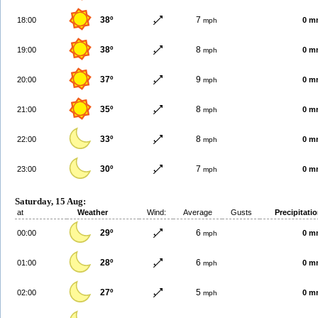
38º
7
18:00
0 m
mph
38º
8
19:00
0 m
mph
37º
9
20:00
0 m
mph
35º
8
21:00
0 m
mph
33º
8
22:00
0 m
mph
30º
7
23:00
0 m
mph
Saturday, 15 Aug:
at
Weather
Wind:
Average
Gusts
Precipitati
29º
6
00:00
0 m
mph
28º
6
01:00
0 m
mph
27º
5
02:00
0 m
mph