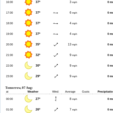
37º
3
16:00
0 m
mph
37º
6
17:00
0 m
mph
37º
4
18:00
0 m
mph
37º
4
19:00
0 m
mph
35º
13
20:00
0 m
mph
32º
9
21:00
0 m
mph
30º
9
22:00
0 m
mph
29º
9
23:00
0 m
mph
Tomorrow, 07 Aug:
at
Weather
Wind:
Average
Gusts
Precipitati
27º
8
00:00
0 m
mph
26º
7
01:00
0 m
mph