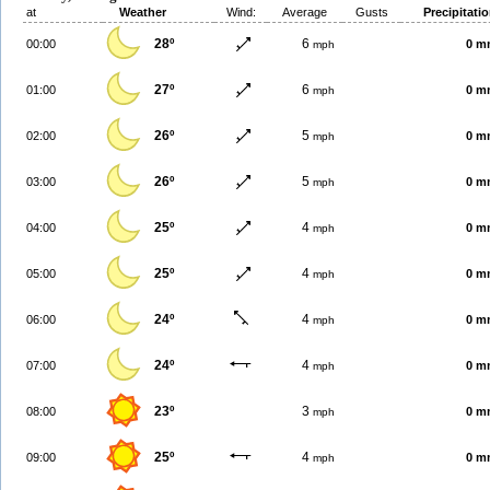
at
Weather
Wind:
Average
Gusts
Precipitati
28º
6
00:00
0 m
mph
27º
6
01:00
0 m
mph
26º
5
02:00
0 m
mph
26º
5
03:00
0 m
mph
25º
4
04:00
0 m
mph
25º
4
05:00
0 m
mph
24º
4
06:00
0 m
mph
24º
4
07:00
0 m
mph
23º
3
08:00
0 m
mph
25º
4
09:00
0 m
mph