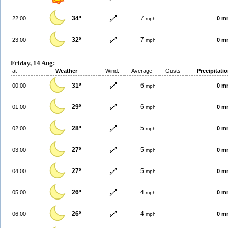
34º
7
22:00
0 m
mph
32º
7
23:00
0 m
mph
Friday, 14 Aug:
at
Weather
Wind:
Average
Gusts
Precipitati
31º
6
00:00
0 m
mph
29º
6
01:00
0 m
mph
28º
5
02:00
0 m
mph
27º
5
03:00
0 m
mph
27º
5
04:00
0 m
mph
26º
4
05:00
0 m
mph
26º
4
06:00
0 m
mph