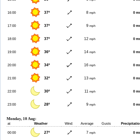
37º
8
16:00
0 m
mph
37º
9
17:00
0 m
mph
37º
12
18:00
0 m
mph
36º
14
19:00
0 m
mph
34º
16
20:00
0 m
mph
32º
13
21:00
0 m
mph
30º
11
22:00
0 m
mph
28º
9
23:00
0 m
mph
Monday, 10 Aug:
at
Weather
Wind:
Average
Gusts
Precipitati
27º
7
00:00
0 m
mph