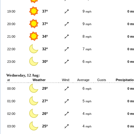
37º
9
19:00
0 m
mph
37º
9
20:00
0 m
mph
34º
8
21:00
0 m
mph
32º
7
22:00
0 m
mph
30º
6
23:00
0 m
mph
Wednesday, 12 Aug:
at
Weather
Wind:
Average
Gusts
Precipitati
29º
6
00:00
0 m
mph
27º
5
01:00
0 m
mph
26º
4
02:00
0 m
mph
25º
4
03:00
0 m
mph