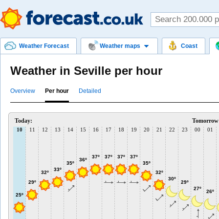
Weather Forecast
Weather maps
Coast
Weather in Seville per hour
Overview
Per hour
Detailed
Today:
Tomorrow
10
11
12
13
14
15
16
17
18
19
20
21
22
23
00
01
37º
37º
37º
37º
36º
35º
35º
33º
32º
32º
30º
29º
29º
27º
26º
25º