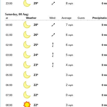
29º
8
23:00
0 m
mph
Saturday, 08 Aug:
at
Weather
Wind:
Average
Gusts
Precipitati
28º
7
00:00
0 m
mph
26º
6
01:00
0 m
mph
25º
6
02:00
0 m
mph
24º
5
03:00
0 m
mph
23º
4
04:00
0 m
mph
23º
3
05:00
0 m
mph
22º
2
06:00
0 m
mph
22º
0
07:00
0 m
mph
22º
3
08:00
0 m
mph