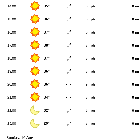
35º
5
14:00
0 m
mph
36º
5
15:00
0 m
mph
37º
6
16:00
0 m
mph
38º
7
17:00
0 m
mph
37º
8
18:00
0 m
mph
36º
8
19:00
0 m
mph
36º
9
20:00
0 m
mph
34º
8
21:00
0 m
mph
32º
8
22:00
0 m
mph
29º
7
23:00
0 m
mph
Sunday, 16 Aug: