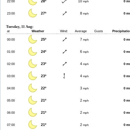
28º
10
22:00
0 m
mph
27º
8
23:00
0 m
mph
Tuesday, 11 Aug:
at
Weather
Wind:
Average
Gusts
Precipitati
25º
7
00:00
0 m
mph
24º
6
01:00
0 m
mph
23º
4
02:00
0 m
mph
23º
4
03:00
0 m
mph
22º
3
04:00
0 m
mph
21º
2
05:00
0 m
mph
21º
2
06:00
0 m
mph
21º
2
07:00
0 m
mph