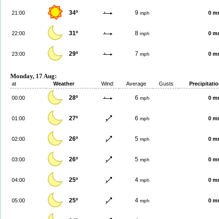
34º
9
21:00
0 m
mph
31º
8
22:00
0 m
mph
29º
7
23:00
0 m
mph
Monday, 17 Aug:
at
Weather
Wind:
Average
Gusts
Precipitati
28º
6
00:00
0 m
mph
27º
6
01:00
0 m
mph
26º
5
02:00
0 m
mph
26º
5
03:00
0 m
mph
25º
4
04:00
0 m
mph
25º
4
05:00
0 m
mph