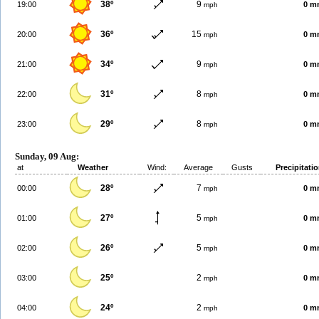
38º
9
19:00
0 m
mph
36º
15
20:00
0 m
mph
34º
9
21:00
0 m
mph
31º
8
22:00
0 m
mph
29º
8
23:00
0 m
mph
Sunday, 09 Aug:
at
Weather
Wind:
Average
Gusts
Precipitati
28º
7
00:00
0 m
mph
27º
5
01:00
0 m
mph
26º
5
02:00
0 m
mph
25º
2
03:00
0 m
mph
24º
2
04:00
0 m
mph