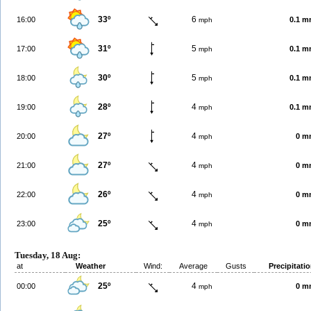
33º
6
16:00
0.1 
mph
31º
5
17:00
0.1 
mph
30º
5
18:00
0.1 
mph
28º
4
19:00
0.1 
mph
27º
4
20:00
0 m
mph
27º
4
21:00
0 m
mph
26º
4
22:00
0 m
mph
25º
4
23:00
0 m
mph
Tuesday, 18 Aug:
at
Weather
Wind:
Average
Gusts
Precipitati
25º
4
00:00
0 m
mph