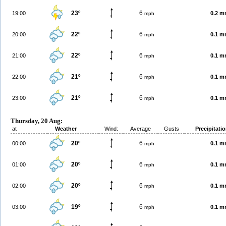
23º
6
19:00
0.2 
mph
22º
6
20:00
0.1 
mph
22º
6
21:00
0.1 
mph
21º
6
22:00
0.1 
mph
21º
6
23:00
0.1 
mph
Thursday, 20 Aug:
at
Weather
Wind:
Average
Gusts
Precipitati
20º
6
00:00
0.1 
mph
20º
6
01:00
0.1 
mph
20º
6
02:00
0.1 
mph
19º
6
03:00
0.1 
mph