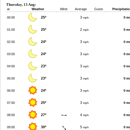
Thursday, 13 Aug:
at
Weather
Wind:
Average
Gusts
Precipitati
25º
3
00:00
0 m
mph
25º
2
01:00
0 m
mph
24º
3
02:00
0 m
mph
24º
3
03:00
0 m
mph
23º
3
04:00
0 m
mph
23º
3
05:00
0 m
mph
24º
3
06:00
0 m
mph
25º
3
07:00
0 m
mph
27º
4
08:00
0 m
mph
30º
5
09:00
0 m
mph