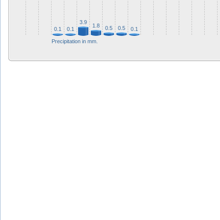
3.9
1.8
0.5
0.5
0.1
0.1
0.1
Precipitation in mm.