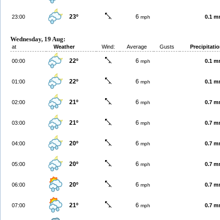
23º
6
23:00
0.1 
mph
Wednesday, 19 Aug:
at
Weather
Wind:
Average
Gusts
Precipitati
22º
6
00:00
0.1 
mph
22º
6
01:00
0.1 
mph
21º
6
02:00
0.7 
mph
21º
6
03:00
0.7 
mph
20º
6
04:00
0.7 
mph
20º
6
05:00
0.7 
mph
20º
6
06:00
0.7 
mph
21º
6
07:00
0.7 
mph