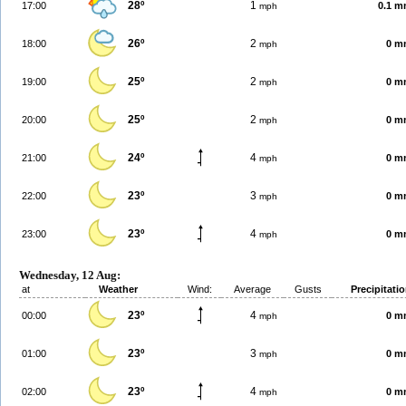
28º
1
17:00
0.1 
mph
26º
2
18:00
0 m
mph
25º
2
19:00
0 m
mph
25º
2
20:00
0 m
mph
24º
4
21:00
0 m
mph
23º
3
22:00
0 m
mph
23º
4
23:00
0 m
mph
Wednesday, 12 Aug:
at
Weather
Wind:
Average
Gusts
Precipitati
23º
4
00:00
0 m
mph
23º
3
01:00
0 m
mph
23º
4
02:00
0 m
mph