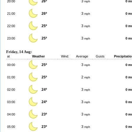
26º
3
20:00
0 m
mph
26º
3
21:00
0 m
mph
25º
3
22:00
0 m
mph
25º
3
23:00
0 m
mph
Friday, 14 Aug:
at
Weather
Wind:
Average
Gusts
Precipitati
25º
3
00:00
0 m
mph
25º
2
01:00
0 m
mph
24º
3
02:00
0 m
mph
24º
3
03:00
0 m
mph
23º
3
04:00
0 m
mph
23º
3
05:00
0 m
mph