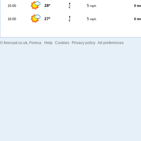
28º
5
15:00
0 m
mph
27º
5
16:00
0 m
mph
©
forecast.co.uk
, Foreca
Help
Cookies
Privacy policy
Ad preferences