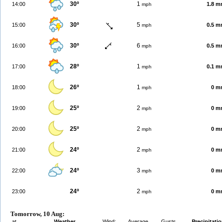
30º
1
14:00
1.8 
mph
30º
5
15:00
0.5 
mph
30º
6
16:00
0.5 
mph
28º
1
17:00
0.1 
mph
26º
1
18:00
0 m
mph
25º
2
19:00
0 m
mph
25º
2
20:00
0 m
mph
24º
2
21:00
0 m
mph
24º
3
22:00
0 m
mph
24º
2
23:00
0 m
mph
Tomorrow, 10 Aug:
at
Weather
Wind:
Average
Gusts
Precipitati