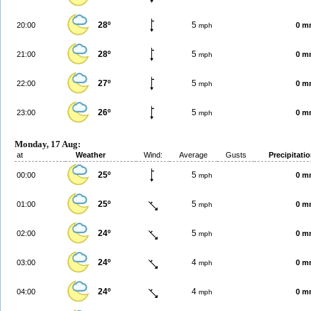
28º
5
20:00
0 m
mph
28º
5
21:00
0 m
mph
27º
5
22:00
0 m
mph
26º
5
23:00
0 m
mph
Monday, 17 Aug:
at
Weather
Wind:
Average
Gusts
Precipitati
25º
5
00:00
0 m
mph
25º
5
01:00
0 m
mph
24º
5
02:00
0 m
mph
24º
4
03:00
0 m
mph
24º
4
04:00
0 m
mph