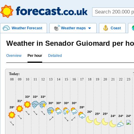
Weather Forecast
Weather maps
Coast
Weather in Senador Guiomard per ho
Overview
Per hour
Detailed
Today:
08
09
10
11
12
13
14
15
16
17
18
19
20
21
22
23
33º
33º
33º
31º
30º
30º
30º
30º
28º
28º
26º
25º
25º
24º
24º
24º