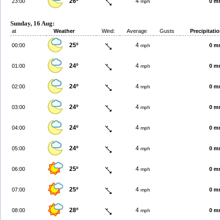
26º
4
23:00
0 m
mph
Sunday, 16 Aug:
at
Weather
Wind:
Average
Gusts
Precipitati
25º
4
00:00
0 m
mph
24º
4
01:00
0 m
mph
24º
4
02:00
0 m
mph
24º
4
03:00
0 m
mph
24º
4
04:00
0 m
mph
24º
4
05:00
0 m
mph
25º
4
06:00
0 m
mph
25º
4
07:00
0 m
mph
28º
4
08:00
0 m
mph