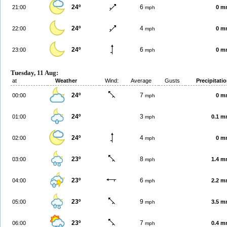
24º
6
21:00
0 m
mph
24º
4
22:00
0 m
mph
24º
6
23:00
0 m
mph
Tuesday, 11 Aug:
at
Weather
Wind:
Average
Gusts
Precipitati
24º
7
00:00
0 m
mph
24º
3
01:00
0.1 
mph
24º
4
02:00
0 m
mph
23º
8
03:00
1.4 
mph
23º
6
04:00
2.2 
mph
23º
9
05:00
3.5 
mph
23º
7
06:00
0.4 
mph