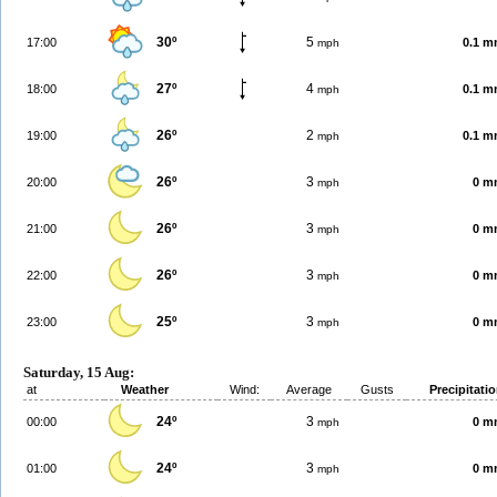
30º
5
17:00
0.1 
mph
27º
4
18:00
0.1 
mph
26º
2
19:00
0.1 
mph
26º
3
20:00
0 m
mph
26º
3
21:00
0 m
mph
26º
3
22:00
0 m
mph
25º
3
23:00
0 m
mph
Saturday, 15 Aug:
at
Weather
Wind:
Average
Gusts
Precipitati
24º
3
00:00
0 m
mph
24º
3
01:00
0 m
mph