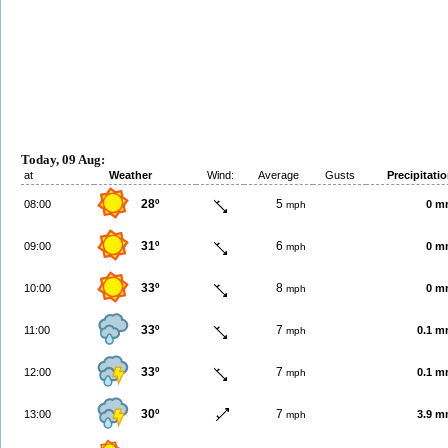
Today, 09 Aug:
at
Weather
Wind:
Average
Gusts
Precipitati
28º
5
08:00
0 m
mph
31º
6
09:00
0 m
mph
33º
8
10:00
0 m
mph
33º
7
11:00
0.1 
mph
33º
7
12:00
0.1 
mph
30º
7
13:00
3.9 
mph