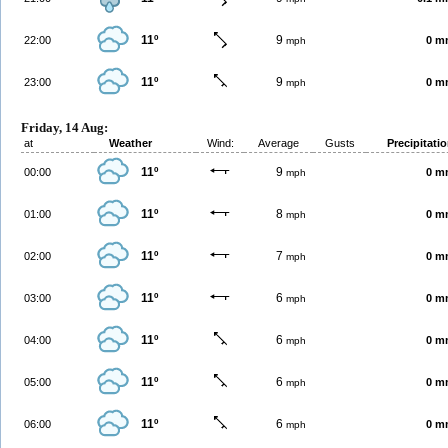
11º
9
22:00
0 m
mph
11º
9
23:00
0 m
mph
Friday, 14 Aug:
at
Weather
Wind:
Average
Gusts
Precipitati
11º
9
00:00
0 m
mph
11º
8
01:00
0 m
mph
11º
7
02:00
0 m
mph
11º
6
03:00
0 m
mph
11º
6
04:00
0 m
mph
11º
6
05:00
0 m
mph
11º
6
06:00
0 m
mph