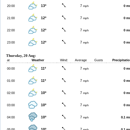
13º
7
20:00
0 m
mph
12º
7
21:00
0 m
mph
12º
7
22:00
0 m
mph
12º
7
23:00
0 m
mph
Thursday, 20 Aug:
at
Weather
Wind:
Average
Gusts
Precipitati
11º
7
00:00
0 m
mph
11º
7
01:00
0 m
mph
10º
7
02:00
0 m
mph
10º
7
03:00
0 m
mph
10º
7
04:00
0.1 
mph
10º
7
05:00
0.1 
mph