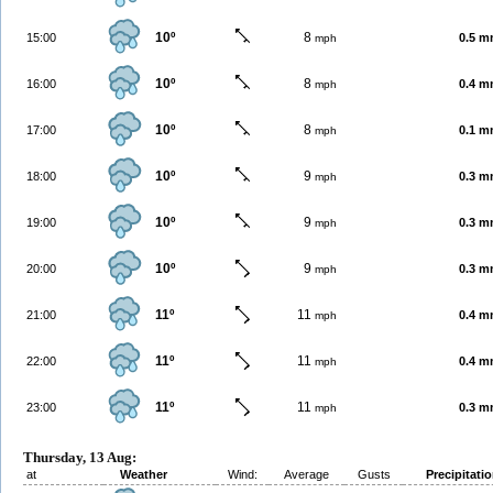
10º
8
15:00
0.5 
mph
10º
8
16:00
0.4 
mph
10º
8
17:00
0.1 
mph
10º
9
18:00
0.3 
mph
10º
9
19:00
0.3 
mph
10º
9
20:00
0.3 
mph
11º
11
21:00
0.4 
mph
11º
11
22:00
0.4 
mph
11º
11
23:00
0.3 
mph
Thursday, 13 Aug:
at
Weather
Wind:
Average
Gusts
Precipitati