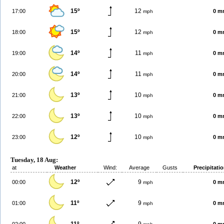
15º
12
17:00
0 m
mph
15º
12
18:00
0 m
mph
14º
11
19:00
0 m
mph
14º
11
20:00
0 m
mph
13º
10
21:00
0 m
mph
13º
10
22:00
0 m
mph
12º
10
23:00
0 m
mph
Tuesday, 18 Aug:
at
Weather
Wind:
Average
Gusts
Precipitati
12º
9
00:00
0 m
mph
11º
9
01:00
0 m
mph