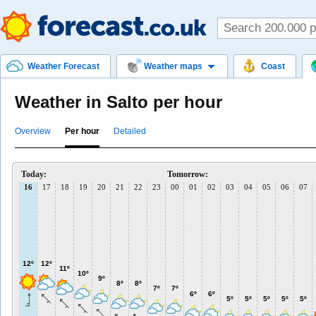
Weather Forecast
Weather maps
Coast
Weather in Salto per hour
Overview
Per hour
Detailed
Today:
Tomorrow:
16
17
18
19
20
21
22
23
00
01
02
03
04
05
06
07
12º
12º
11º
10º
9º
8º
8º
7º
7º
6º
6º
5º
5º
5º
5º
5º