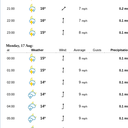
16º
7
21:00
0.2 
mph
16º
7
22:00
0.1 
mph
15º
8
23:00
0.1 
mph
Monday, 17 Aug:
at
Weather
Wind:
Average
Gusts
Precipitati
15º
8
00:00
0.1 
mph
15º
9
01:00
0.1 
mph
14º
9
02:00
0.1 
mph
14º
9
03:00
0.1 
mph
14º
9
04:00
0.1 
mph
14º
9
05:00
0.1 
mph