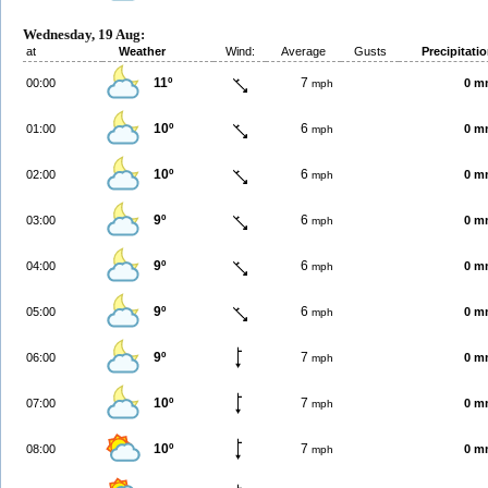
Wednesday, 19 Aug:
at
Weather
Wind:
Average
Gusts
Precipitati
11º
7
00:00
0 m
mph
10º
6
01:00
0 m
mph
10º
6
02:00
0 m
mph
9º
6
03:00
0 m
mph
9º
6
04:00
0 m
mph
9º
6
05:00
0 m
mph
9º
7
06:00
0 m
mph
10º
7
07:00
0 m
mph
10º
7
08:00
0 m
mph