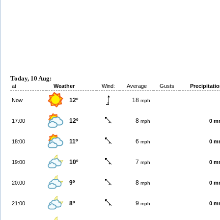
Today, 10 Aug:
at
Weather
Wind:
Average
Gusts
Precipitati
12º
18
Now
mph
12º
8
17:00
0 m
mph
11º
6
18:00
0 m
mph
10º
7
19:00
0 m
mph
9º
8
20:00
0 m
mph
8º
9
21:00
0 m
mph