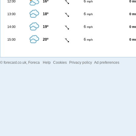
16º
6
12:00
0 m
mph
18º
6
13:00
0 m
mph
19º
6
14:00
0 m
mph
20º
6
15:00
0 m
mph
©
forecast.co.uk
, Foreca
Help
Cookies
Privacy policy
Ad preferences