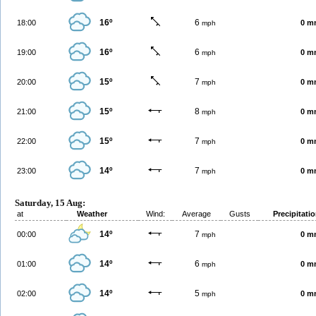
16º
6
18:00
0 m
mph
16º
6
19:00
0 m
mph
15º
7
20:00
0 m
mph
15º
8
21:00
0 m
mph
15º
7
22:00
0 m
mph
14º
7
23:00
0 m
mph
Saturday, 15 Aug:
at
Weather
Wind:
Average
Gusts
Precipitati
14º
7
00:00
0 m
mph
14º
6
01:00
0 m
mph
14º
5
02:00
0 m
mph