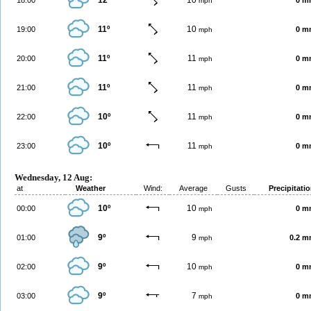
12º
10
18:00
0 m
mph
11º
10
19:00
0 m
mph
11º
11
20:00
0 m
mph
11º
11
21:00
0 m
mph
10º
11
22:00
0 m
mph
10º
11
23:00
0 m
mph
Wednesday, 12 Aug:
at
Weather
Wind:
Average
Gusts
Precipitati
10º
10
00:00
0 m
mph
9º
9
01:00
0.2 
mph
9º
10
02:00
0 m
mph
9º
7
03:00
0 m
mph