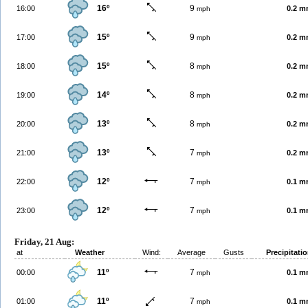
16º
9
16:00
0.2 
mph
15º
9
17:00
0.2 
mph
15º
8
18:00
0.2 
mph
14º
8
19:00
0.2 
mph
13º
8
20:00
0.2 
mph
13º
7
21:00
0.2 
mph
12º
7
22:00
0.1 
mph
12º
7
23:00
0.1 
mph
Friday, 21 Aug:
at
Weather
Wind:
Average
Gusts
Precipitati
11º
7
00:00
0.1 
mph
11º
7
01:00
0.1 
mph