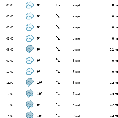
9º
9
04:00
0 m
mph
9º
7
05:00
0 m
mph
9º
9
06:00
0 m
mph
9º
8
07:00
0 m
mph
9º
9
08:00
0.1 
mph
9º
8
09:00
0 m
mph
9º
7
10:00
0 m
mph
10º
8
11:00
0.2 
mph
10º
7
12:00
0.4 
mph
9º
6
13:00
0.7 
mph
10º
9
14:00
0.3 
mph