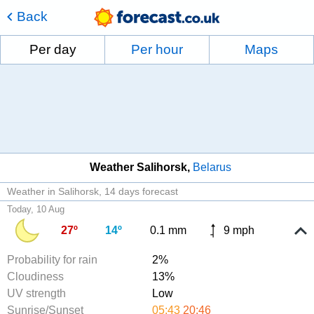
Back
Per day
Per hour
Maps
Weather Salihorsk
Belarus
Weather in Salihorsk
14 days forecast
Today, 10 Aug
27º
14º
0.1 mm
9 mph
Probability for rain
2%
Cloudiness
13%
UV strength
Low
Sunrise/Sunset
05:43
20:46