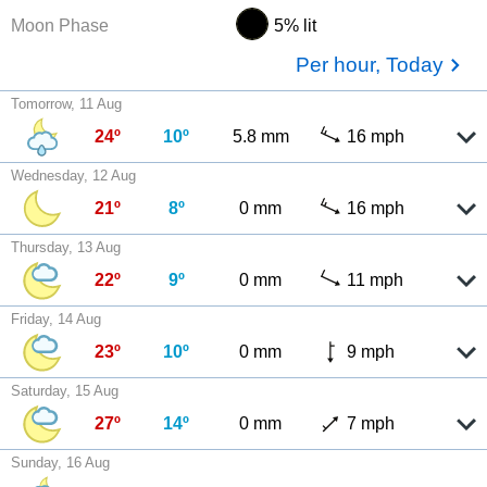
Moon Phase
5% lit
Per hour, Today
Tomorrow, 11 Aug
24º
10º
5.8 mm
16 mph
Wednesday, 12 Aug
21º
8º
0 mm
16 mph
Thursday, 13 Aug
22º
9º
0 mm
11 mph
Friday, 14 Aug
23º
10º
0 mm
9 mph
Saturday, 15 Aug
27º
14º
0 mm
7 mph
Sunday, 16 Aug