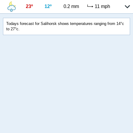
23º
12º
0.2 mm
11 mph
Todays forecast for Salihorsk shows temperatures ranging from 14°c
to 27°c.