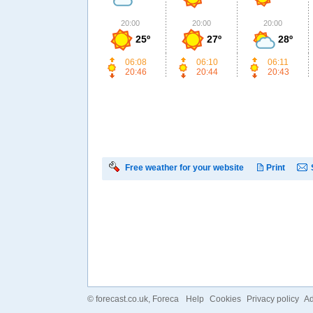
20:00
20:00
20:00
25º
27º
28º
06:08
06:10
06:11
20:46
20:44
20:43
Free weather for your website
Print
©
forecast.co.uk
, Foreca
Help
Cookies
Privacy policy
Ad