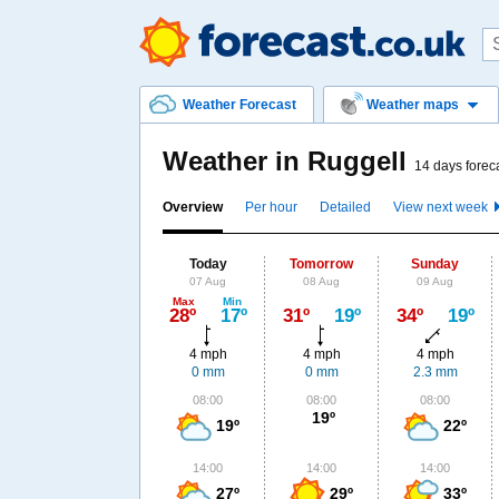
Weather Forecast
Weather maps
Weather in Ruggell
14 days forec
Overview
Per hour
Detailed
View next week
Today
Tomorrow
Sunday
07 Aug
08 Aug
09 Aug
Max
Min
28º
17º
31º
19º
34º
19º
4 mph
4 mph
4 mph
0 mm
0 mm
2.3 mm
08:00
08:00
08:00
19º
19º
22º
14:00
14:00
14:00
27º
29º
33º