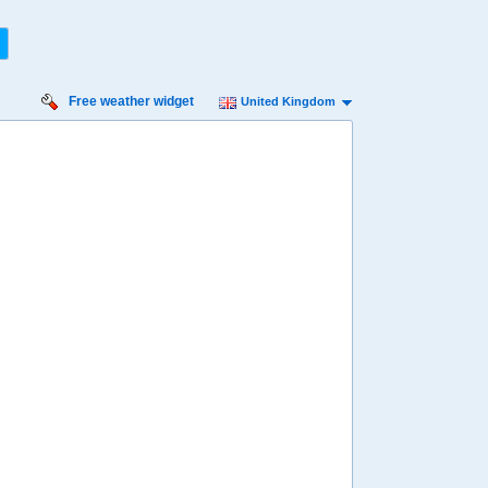
Free weather widget
United Kingdom
iday
Saturday
Sunday
Monday
Tuesday
 Aug
15 Aug
16 Aug
17 Aug
18 Aug
Min
15º
29º
15º
27º
14º
24º
12º
23º
11º
 mph
4 mph
2 mph
4 mph
2 mph
2 mm
6 mm
12 mm
3 mm
0 mm
8:00
08:00
08:00
08:00
08:00
18º
18º
17º
16º
15º
4:00
14:00
14:00
14:00
14:00
30º
29º
26º
23º
22º