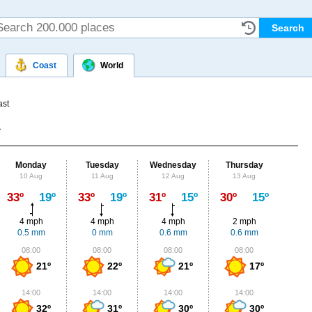
Coast
World
ast
Monday
Tuesday
Wednesday
Thursday
Fr
10 Aug
11 Aug
12 Aug
13 Aug
14
Max
33º
19º
33º
19º
31º
15º
30º
15º
30º
4 mph
4 mph
4 mph
2 mph
2
0.5 mm
0 mm
0.6 mm
0.6 mm
1.
08:00
08:00
08:00
08:00
0
21º
22º
21º
17º
14:00
14:00
14:00
14:00
1
32º
31º
30º
30º