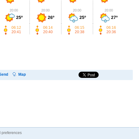
20:00
20:00
20:00
20:00
2
25º
26º
25º
27º
06:12
06:14
06:15
06:16
20:41
20:40
20:38
20:36
Send
Map
 preferences