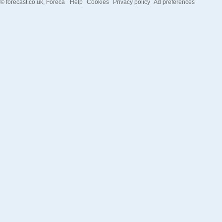
©
forecast.co.uk
, Foreca
Help
Cookies
Privacy policy
Ad preferences