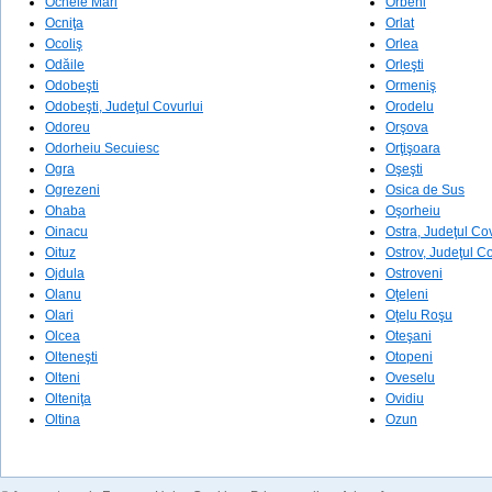
Ocnele Mari
Orbeni
Ocniţa
Orlat
Ocoliş
Orlea
Odăile
Orleşti
Odobeşti
Ormeniş
Odobeşti, Judeţul Covurlui
Orodelu
Odoreu
Orşova
Odorheiu Secuiesc
Orţişoara
Ogra
Oşeşti
Ogrezeni
Osica de Sus
Ohaba
Oşorheiu
Oinacu
Ostra, Judeţul Co
Oituz
Ostrov, Judeţul Co
Ojdula
Ostroveni
Olanu
Oţeleni
Olari
Oţelu Roşu
Olcea
Oteşani
Olteneşti
Otopeni
Olteni
Oveselu
Olteniţa
Ovidiu
Oltina
Ozun