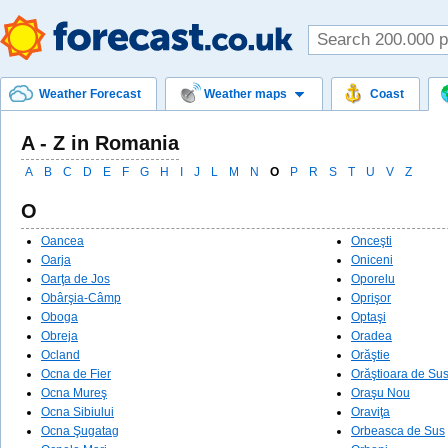
Weather Forecast
Weather maps
Coast
A - Z in Romania
A
B
C
D
E
F
G
H
I
J
L
M
N
O
P
R
S
T
U
V
Z
O
Oancea
Onceşti
Oarja
Oniceni
Oarţa de Jos
Oporelu
Obârşia-Câmp
Oprişor
Oboga
Optaşi
Obreja
Oradea
Ocland
Orăştie
Ocna de Fier
Orăştioara de Su
Ocna Mureş
Oraşu Nou
Ocna Sibiului
Oraviţa
Ocna Şugatag
Orbeasca de Sus