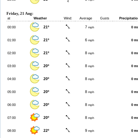
Friday, 21 Aug:
at
Weather
Wind:
Average
Gusts
Precipitati
21º
7
00:00
0 m
mph
21º
6
01:00
0 m
mph
21º
8
02:00
0 m
mph
20º
8
03:00
0 m
mph
20º
8
04:00
0 m
mph
20º
8
05:00
0 m
mph
20º
8
06:00
0 m
mph
20º
8
07:00
0 m
mph
22º
9
08:00
0 m
mph