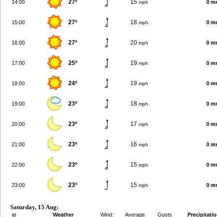
27º
15
14:00
0 m
mph
27º
18
15:00
0 m
mph
27º
20
16:00
0 m
mph
25º
19
17:00
0 m
mph
24º
19
18:00
0 m
mph
23º
18
19:00
0 m
mph
23º
17
20:00
0 m
mph
23º
16
21:00
0 m
mph
23º
15
22:00
0 m
mph
23º
15
23:00
0 m
mph
Saturday, 15 Aug:
at
Weather
Wind:
Average
Gusts
Precipitati