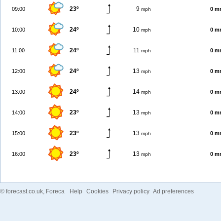
23º
9
09:00
0 m
mph
24º
10
10:00
0 m
mph
24º
11
11:00
0 m
mph
24º
13
12:00
0 m
mph
24º
14
13:00
0 m
mph
23º
13
14:00
0 m
mph
23º
13
15:00
0 m
mph
23º
13
16:00
0 m
mph
©
forecast.co.uk
, Foreca
Help
Cookies
Privacy policy
Ad preferences