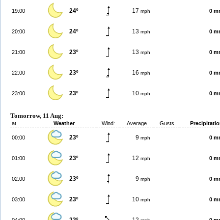
24º
17
19:00
0 m
mph
24º
13
20:00
0 m
mph
23º
13
21:00
0 m
mph
23º
16
22:00
0 m
mph
23º
10
23:00
0 m
mph
Tomorrow, 11 Aug:
at
Weather
Wind:
Average
Gusts
Precipitati
23º
9
00:00
0 m
mph
23º
12
01:00
0 m
mph
23º
9
02:00
0 m
mph
23º
10
03:00
0 m
mph