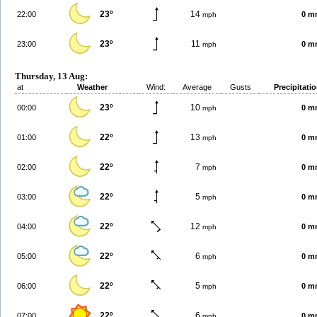
23º
14
22:00
0 m
mph
23º
11
23:00
0 m
mph
Thursday, 13 Aug:
at
Weather
Wind:
Average
Gusts
Precipitati
23º
10
00:00
0 m
mph
22º
13
01:00
0 m
mph
22º
7
02:00
0 m
mph
22º
5
03:00
0 m
mph
22º
12
04:00
0 m
mph
22º
6
05:00
0 m
mph
22º
5
06:00
0 m
mph
22º
6
07:00
0 m
mph