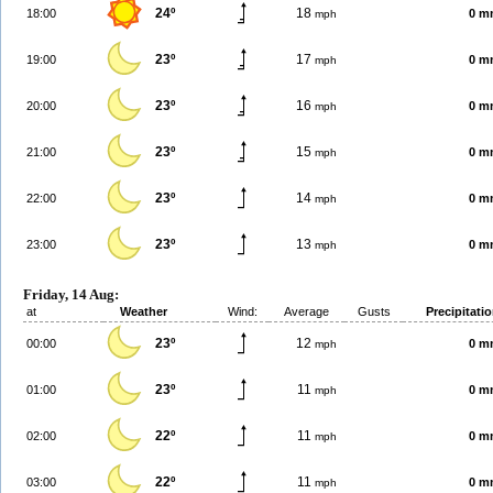
24º
18
18:00
0 m
mph
23º
17
19:00
0 m
mph
23º
16
20:00
0 m
mph
23º
15
21:00
0 m
mph
23º
14
22:00
0 m
mph
23º
13
23:00
0 m
mph
Friday, 14 Aug:
at
Weather
Wind:
Average
Gusts
Precipitati
23º
12
00:00
0 m
mph
23º
11
01:00
0 m
mph
22º
11
02:00
0 m
mph
22º
11
03:00
0 m
mph