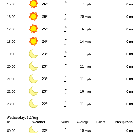
26º
17
15:00
0 m
mph
26º
20
16:00
0 m
mph
25º
16
17:00
0 m
mph
24º
14
18:00
0 m
mph
23º
17
19:00
0 m
mph
23º
11
20:00
0 m
mph
23º
11
21:00
0 m
mph
23º
16
22:00
0 m
mph
22º
11
23:00
0 m
mph
Wednesday, 12 Aug:
at
Weather
Wind:
Average
Gusts
Precipitati
22º
10
00:00
0 m
mph