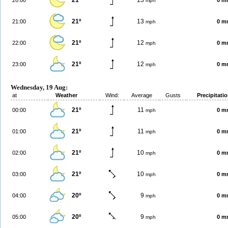
21º
13
20:00
0 m
mph
21º
13
21:00
0 m
mph
21º
12
22:00
0 m
mph
21º
12
23:00
0 m
mph
Wednesday, 19 Aug:
at
Weather
Wind:
Average
Gusts
Precipitati
21º
11
00:00
0 m
mph
21º
11
01:00
0 m
mph
21º
10
02:00
0 m
mph
21º
10
03:00
0 m
mph
20º
9
04:00
0 m
mph
20º
9
05:00
0 m
mph