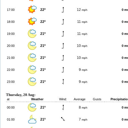
22º
12
17:00
0 m
mph
22º
11
18:00
0 m
mph
21º
11
19:00
0 m
mph
21º
10
20:00
0 m
mph
21º
10
21:00
0 m
mph
21º
9
22:00
0 m
mph
21º
9
23:00
0 m
mph
Thursday, 20 Aug:
at
Weather
Wind:
Average
Gusts
Precipitati
21º
8
00:00
0 m
mph
21º
7
01:00
0 m
mph