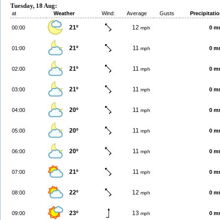
Tuesday, 18 Aug:
at
Weather
Wind:
Average
Gusts
Precipitati
21º
12
00:00
0 m
mph
21º
11
01:00
0 m
mph
21º
11
02:00
0 m
mph
21º
11
03:00
0 m
mph
20º
11
04:00
0 m
mph
20º
11
05:00
0 m
mph
20º
11
06:00
0 m
mph
21º
11
07:00
0 m
mph
22º
12
08:00
0 m
mph
23º
13
09:00
0 m
mph