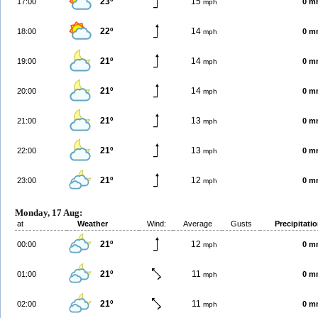
23º
15
17:00
0 m
mph
22º
14
18:00
0 m
mph
21º
14
19:00
0 m
mph
21º
14
20:00
0 m
mph
21º
13
21:00
0 m
mph
21º
13
22:00
0 m
mph
21º
12
23:00
0 m
mph
Monday, 17 Aug:
at
Weather
Wind:
Average
Gusts
Precipitati
21º
12
00:00
0 m
mph
21º
11
01:00
0 m
mph
21º
11
02:00
0 m
mph