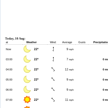
Today, 10 Aug:
at
Weather
Wind:
Average
Gusts
Precipitati
22º
9
Now
mph
22º
7
03:00
0 m
mph
22º
12
04:00
0 m
mph
22º
9
05:00
0 m
mph
22º
9
06:00
0 m
mph
22º
11
07:00
0 m
mph