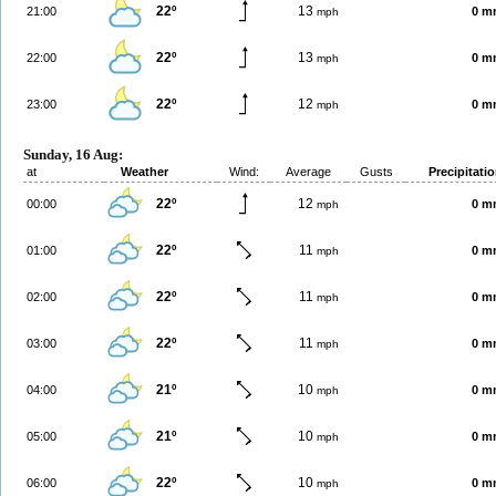
22º
13
21:00
0 m
mph
22º
13
22:00
0 m
mph
22º
12
23:00
0 m
mph
Sunday, 16 Aug:
at
Weather
Wind:
Average
Gusts
Precipitati
22º
12
00:00
0 m
mph
22º
11
01:00
0 m
mph
22º
11
02:00
0 m
mph
22º
11
03:00
0 m
mph
21º
10
04:00
0 m
mph
21º
10
05:00
0 m
mph
22º
10
06:00
0 m
mph