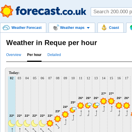
Weather Forecast
Weather maps
Coast
Weather in Reque per hour
Overview
Per hour
Detailed
Today:
02
03
04
05
06
07
08
09
10
11
12
13
14
15
16
17
27º
27º
26º
26º
26º
26º
26º
25º
24º
23º
22º
22º
22º
22º
22º
22º