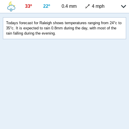
33º
22º
0.4 mm
4 mph
Todays forecast for Raleigh shows temperatures ranging from 24°c to
35°c. It is expected to rain 0.8mm during the day, with most of the
rain falling during the evening.