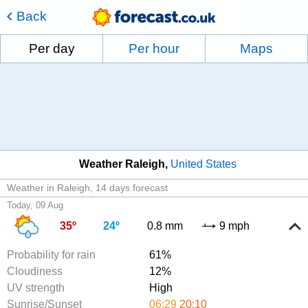
Back
Per day
Per hour
Maps
Weather Raleigh
United States
Weather in Raleigh
14 days forecast
Today, 09 Aug
35º
24º
0.8 mm
9 mph
Probability for rain
61%
Cloudiness
12%
UV strength
High
Sunrise/Sunset
06:29
20:10