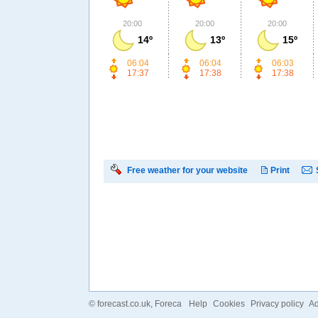
20:00
20:00
20:00
14º
13º
15º
06:04
06:04
06:03
17:37
17:38
17:38
Free weather for your website
Print
©
forecast.co.uk
, Foreca
Help
Cookies
Privacy policy
Ad