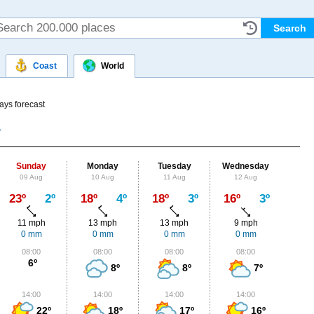
Coast
World
ays forecast
Sunday
Monday
Tuesday
Wednesday
Thu
09 Aug
10 Aug
11 Aug
12 Aug
13
Max
23º
2º
18º
4º
18º
3º
16º
3º
18º
11 mph
13 mph
13 mph
9 mph
7
0 mm
0 mm
0 mm
0 mm
0
08:00
08:00
08:00
08:00
0
6º
8º
8º
7º
14:00
14:00
14:00
14:00
1
22º
18º
17º
16º