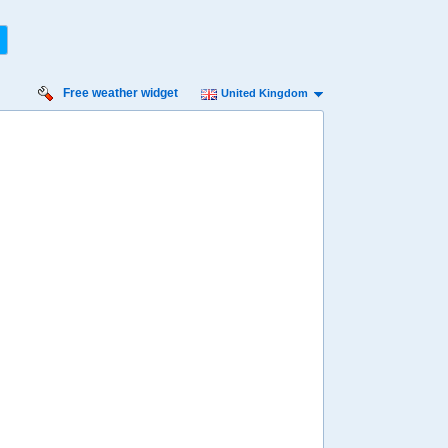
Free weather widget
United Kingdom
rsday
Friday
Saturday
Sunday
Monday
 Aug
14 Aug
15 Aug
16 Aug
17 Aug
Min
3º
18º
3º
18º
4º
18º
4º
17º
1º
 mph
7 mph
7 mph
7 mph
9 mph
 mm
0 mm
0 mm
0 mm
1.1 mm
8:00
08:00
08:00
08:00
08:00
7º
7º
7º
8º
8º
4:00
14:00
14:00
14:00
14:00
17º
17º
18º
18º
15º