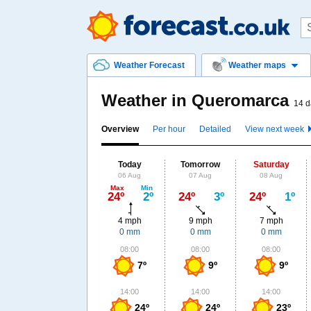
Weather Forecast
Weather maps
Weather in Queromarca
14 d
Overview
Per hour
Detailed
View next week
Today
Tomorrow
Saturday
06 Aug
07 Aug
08 Aug
Max
Min
24º
2º
24º
3º
24º
1º
4 mph
9 mph
7 mph
0 mm
0 mm
0 mm
08:00
08:00
08:00
7º
9º
9º
14:00
14:00
14:00
24º
24º
23º