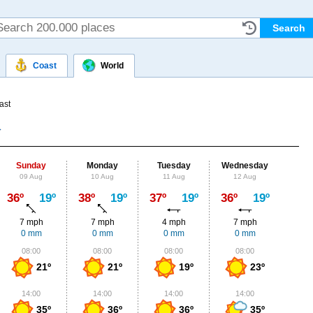
Coast
World
ast
Sunday
Monday
Tuesday
Wednesday
Thu
09 Aug
10 Aug
11 Aug
12 Aug
13
Max
36º
19º
38º
19º
37º
19º
36º
19º
36º
7 mph
7 mph
4 mph
7 mph
7
0 mm
0 mm
0 mm
0 mm
0.
08:00
08:00
08:00
08:00
0
21º
21º
19º
23º
14:00
14:00
14:00
14:00
1
35º
36º
36º
35º