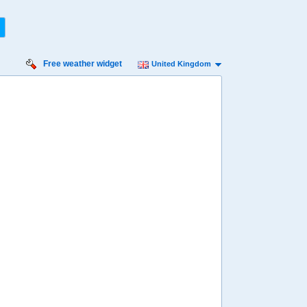
Free weather widget
United Kingdom
rsday
Friday
Saturday
Sunday
Monday
 Aug
14 Aug
15 Aug
16 Aug
17 Aug
Min
18º
36º
18º
37º
18º
36º
17º
34º
17º
 mph
7 mph
4 mph
4 mph
4 mph
6 mm
0 mm
0 mm
0.9 mm
0.3 mm
8:00
08:00
08:00
08:00
08:00
22º
22º
22º
21º
21º
4:00
14:00
14:00
14:00
14:00
35º
36º
36º
35º
34º