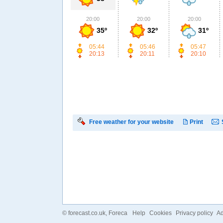
20:00
20:00
20:00
35º
32º
31º
05:44
05:46
05:47
20:13
20:11
20:10
Free weather for your website
Print
©
forecast.co.uk
, Foreca
Help
Cookies
Privacy policy
Ad