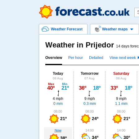
Weather Forecast
Weather maps
Weather in Prijedor
14 days forec
Overview
Per hour
Detailed
View next week
Today
Tomorrow
Saturday
06 Aug
07 Aug
08 Aug
Max
Min
40º
21º
36º
18º
33º
18º
4 mph
9 mph
9 mph
0 mm
0.3 mm
1.1 mm
08:00
08:00
08:00
21º
24º
21º
Now
14:00
14:00
34º
30º
38º