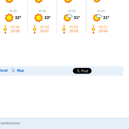
20:00
20:00
20:00
20:00
2
32º
33º
31º
31º
05:48
05:49
05:50
05:51
20:08
20:07
20:05
20:04
Send
Map
 preferences