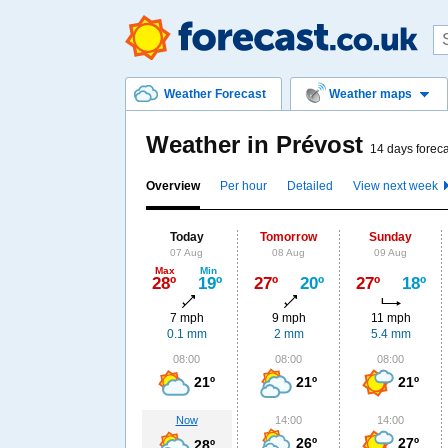
Weather Forecast
Weather maps
Weather in Prévost
14 days foreca
Overview
Per hour
Detailed
View next week
Today
Tomorrow
Sunday
07 Aug
08 Aug
09 Aug
Max
Min
28º
19º
27º
20º
27º
18º
7 mph
9 mph
11 mph
0.1 mm
2 mm
5.4 mm
08:00
08:00
08:00
21º
21º
21º
Now
14:00
14:00
26º
27º
28º