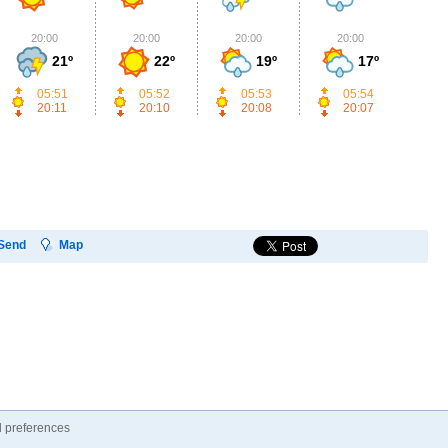
20:00
20:00
20:00
20:00
2
21º
22º
19º
17º
05:51
05:52
05:53
05:54
20:11
20:10
20:08
20:07
Send
Map
 preferences