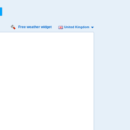
Free weather widget
United Kingdom
iday
Saturday
Sunday
Monday
Tuesday
 Aug
15 Aug
16 Aug
17 Aug
18 Aug
Min
12º
22º
12º
22º
13º
22º
13º
23º
14º
 mph
9 mph
7 mph
7 mph
7 mph
5 mm
0.3 mm
0 mm
0 mm
0.6 mm
8:00
08:00
08:00
08:00
08:00
15º
15º
15º
15º
16º
4:00
14:00
14:00
14:00
14:00
20º
21º
22º
21º
22º