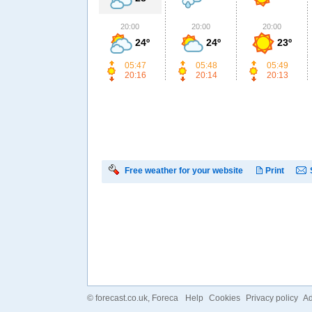
20:00
20:00
20:00
24º
24º
23º
05:47
05:48
05:49
20:16
20:14
20:13
Free weather for your website
Print
©
forecast.co.uk
, Foreca
Help
Cookies
Privacy policy
Ad