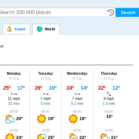
Coast
World
st
Monday
Tuesday
Wednesday
Thursday
Fr
10 Aug
11 Aug
12 Aug
13 Aug
14
Max
25º
17º
26º
16º
24º
14º
22º
12º
21º
11 mph
7 mph
7 mph
9 mph
11
31 mm
0 mm
5.1 mm
1.5 mm
4.
08:00
08:00
08:00
08:00
0
16º
20º
19º
18º
14:00
14:00
14:00
14:00
1
24º
25º
22º
21º