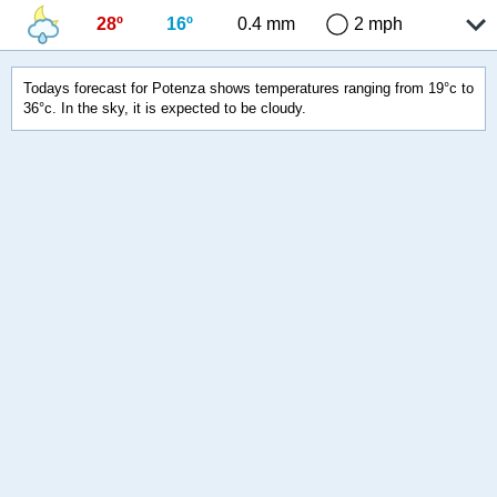
28º
16º
0.4 mm
2 mph
Todays forecast for Potenza shows temperatures ranging from 19°c to
36°c. In the sky, it is expected to be cloudy.