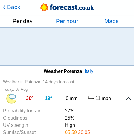
Back
Per day
Per hour
Maps
Weather Potenza
Italy
Weather in Potenza
14 days forecast
Today, 07 Aug
36º
19º
0 mm
11 mph
Probability for rain
27%
Cloudiness
25%
UV strength
High
Sunrise/Sunset
05:59
20:05