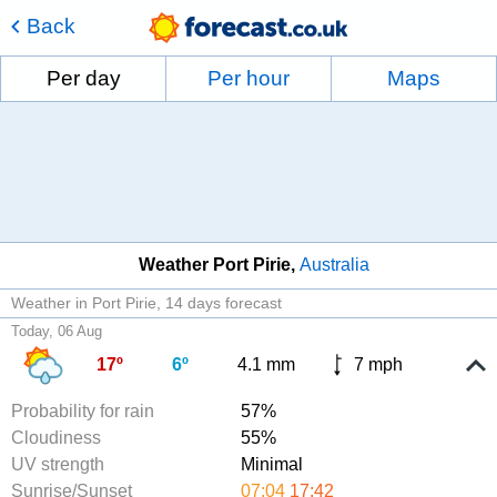
Back
Per day
Per hour
Maps
Weather Port Pirie
Australia
Weather in Port Pirie
14 days forecast
Today, 06 Aug
17º
6º
4.1 mm
7 mph
Probability for rain
57%
Cloudiness
55%
UV strength
Minimal
Sunrise/Sunset
07:04
17:42