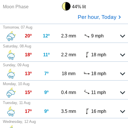
Moon Phase
44% lit
Per hour, Today
Tomorrow, 07 Aug
20º
12º
2.3 mm
9 mph
Saturday, 08 Aug
18º
11º
2.2 mm
18 mph
Sunday, 09 Aug
13º
7º
18 mm
18 mph
Monday, 10 Aug
15º
9º
0.4 mm
11 mph
Tuesday, 11 Aug
17º
9º
3.5 mm
16 mph
Wednesday, 12 Aug