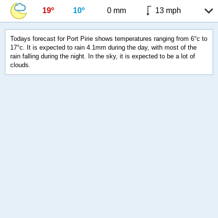
19º
10º
0 mm
13 mph
Todays forecast for Port Pirie shows temperatures ranging from 6°c to
17°c. It is expected to rain 4.1mm during the day, with most of the
rain falling during the night. In the sky, it is expected to be a lot of
clouds.