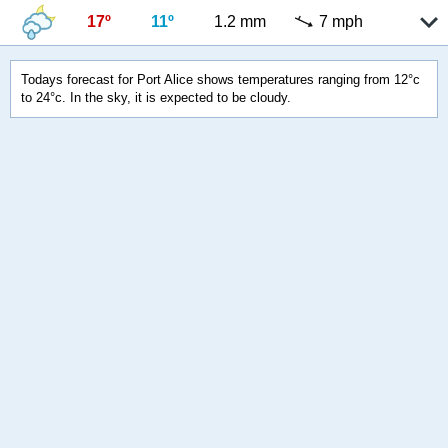
17º
11º
1.2 mm
7 mph
Todays forecast for Port Alice shows temperatures ranging from 12°c
to 24°c. In the sky, it is expected to be cloudy.