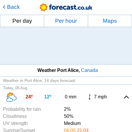
Back
Per day
Per hour
Maps
Weather Port Alice
Canada
Weather in Port Alice
14 days forecast
Today, 06 Aug
24º
12º
0 mm
7 mph
Probability for rain
2%
Cloudiness
50%
UV strength
Medium
Sunrise/Sunset
06:06
21:04