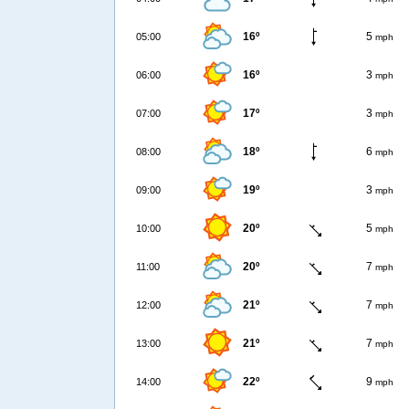
16º
5
05:00
mph
16º
3
06:00
mph
17º
3
07:00
mph
18º
6
08:00
mph
19º
3
09:00
mph
20º
5
10:00
mph
20º
7
11:00
mph
21º
7
12:00
mph
21º
7
13:00
mph
22º
9
14:00
mph