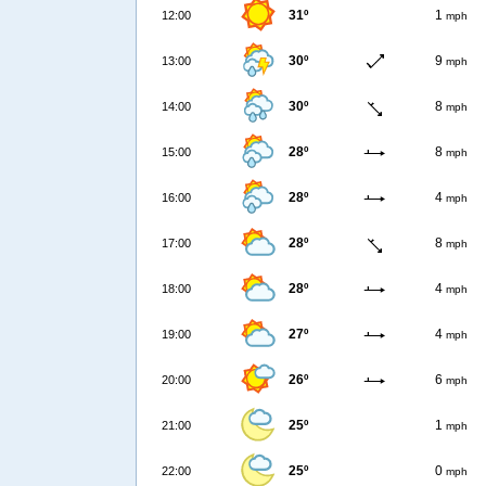
31º
1
12:00
mph
30º
9
13:00
mph
30º
8
14:00
mph
28º
8
15:00
mph
28º
4
16:00
mph
28º
8
17:00
mph
28º
4
18:00
mph
27º
4
19:00
mph
26º
6
20:00
mph
25º
1
21:00
mph
25º
0
22:00
mph