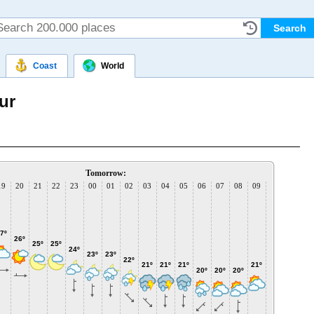
Coast
World
ur
Tomorrow:
19
20
21
22
23
00
01
02
03
04
05
06
07
08
09
10
11
1
7º
26º
25º
25º
24º
23º
23º
23º
23
22º
22º
21º
21º
21º
21º
20º
20º
20º