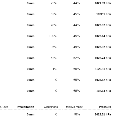
75%
44%
0 mm
1021.93 hPa
52%
45%
0 mm
1022.1 hPa
78%
44%
0 mm
1022.07 hPa
100%
45%
0 mm
1022.14 hPa
96%
49%
0 mm
1022.37 hPa
62%
52%
0 mm
1022.74 hPa
1%
60%
0 mm
1023.11 hPa
0
65%
0 mm
1023.12 hPa
0
68%
0 mm
1023.4 hPa
Gusts
Precipitation
Cloudiness
Relative moist
Pressure
0
70%
0 mm
1023.81 hPa