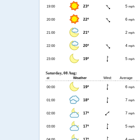
23º
5
19:00
mph
22º
6
20:00
mph
21º
2
21:00
mph
20º
4
22:00
mph
19º
5
23:00
mph
Saturday, 08 Aug:
at
Weather
Wind:
Average
19º
6
00:00
mph
18º
7
01:00
mph
17º
7
02:00
mph
17º
5
03:00
mph
17º
4
04:00
mph