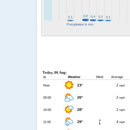
0.8
0.4
0.2
0.1
0.1
Precipitation in mm.
Today, 06 Aug:
at
Weather
Wind:
Average
23º
2
Now
mph
26º
2
09:00
mph
28º
2
10:00
mph
29º
4
11:00
mph