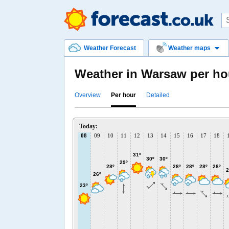
Weather Forecast
Weather maps
Weather in Warsaw per ho
Overview
Per hour
Detailed
Today:
08
09
10
11
12
13
14
15
16
17
18
31º
30º
30º
29º
28º
28º
28º
28º
28º
2
26º
23º