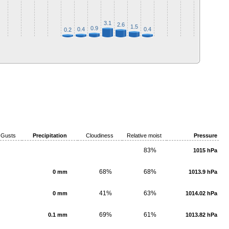
3.1
2.6
1.5
0.9
0.4
0.4
0.2
Gusts
Precipitation
Cloudiness
Relative moist
Pressure
83%
1015 hPa
68%
68%
0 mm
1013.9 hPa
41%
63%
0 mm
1014.02 hPa
69%
61%
0.1 mm
1013.82 hPa