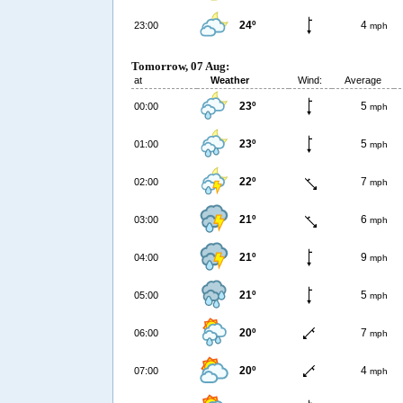
24º
4
23:00
mph
Tomorrow, 07 Aug:
at
Weather
Wind:
Average
23º
5
00:00
mph
23º
5
01:00
mph
22º
7
02:00
mph
21º
6
03:00
mph
21º
9
04:00
mph
21º
5
05:00
mph
20º
7
06:00
mph
20º
4
07:00
mph