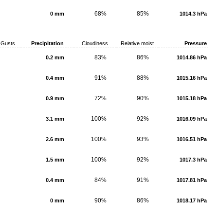
68%
85%
0 mm
1014.3 hPa
Gusts
Precipitation
Cloudiness
Relative moist
Pressure
83%
86%
0.2 mm
1014.86 hPa
91%
88%
0.4 mm
1015.16 hPa
72%
90%
0.9 mm
1015.18 hPa
100%
92%
3.1 mm
1016.09 hPa
100%
93%
2.6 mm
1016.51 hPa
100%
92%
1.5 mm
1017.3 hPa
84%
91%
0.4 mm
1017.81 hPa
90%
86%
0 mm
1018.17 hPa