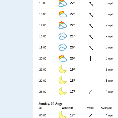
22º
8
15:00
mph
22º
8
16:00
mph
22º
9
17:00
mph
21º
7
18:00
mph
20º
6
19:00
mph
20º
5
20:00
mph
19º
3
21:00
mph
18º
3
22:00
mph
17º
4
23:00
mph
Sunday, 09 Aug:
at
Weather
Wind:
Average
17º
4
00:00
mph