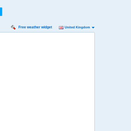
Free weather widget
United Kingdom
Saturday:
2
13
14
15
16
17
18
19
20
21
22
23
00
01
02
03
04
05
24º
24º
24º
24º
24º
24º
º
23º
22º
21º
20º
19º
19º
18º
17º
17º
17º
16º