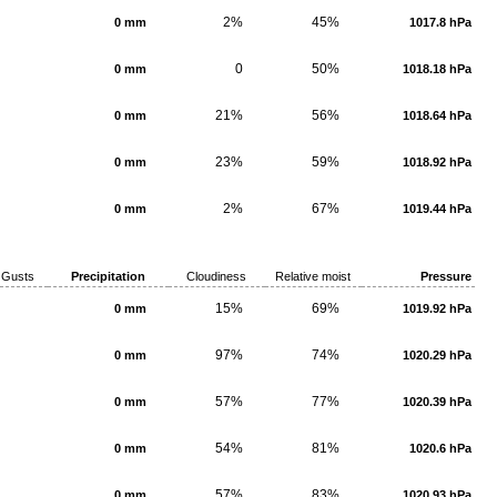
2%
45%
0 mm
1017.8 hPa
0
50%
0 mm
1018.18 hPa
21%
56%
0 mm
1018.64 hPa
23%
59%
0 mm
1018.92 hPa
2%
67%
0 mm
1019.44 hPa
Gusts
Precipitation
Cloudiness
Relative moist
Pressure
15%
69%
0 mm
1019.92 hPa
97%
74%
0 mm
1020.29 hPa
57%
77%
0 mm
1020.39 hPa
54%
81%
0 mm
1020.6 hPa
57%
83%
0 mm
1020.93 hPa