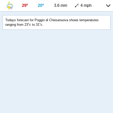
29º
20º
3.6 mm
4 mph
Todays forecast for Poggio di Chiesanuova shows temperatures
ranging from 23°c to 31°c.