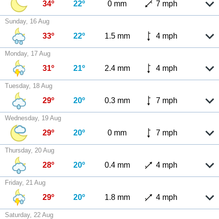
34º
22º
0 mm
7 mph
Sunday, 16 Aug
33º
22º
1.5 mm
4 mph
Monday, 17 Aug
31º
21º
2.4 mm
4 mph
Tuesday, 18 Aug
29º
20º
0.3 mm
7 mph
Wednesday, 19 Aug
29º
20º
0 mm
7 mph
Thursday, 20 Aug
28º
20º
0.4 mm
4 mph
Friday, 21 Aug
29º
20º
1.8 mm
4 mph
Saturday, 22 Aug