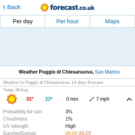
Back
Per day
Per hour
Maps
Weather Poggio di Chiesanuova
San Marino
Weather in Poggio di Chiesanuova
14 days forecast
Today, 09 Aug
31º
23º
0 mm
7 mph
Probability for rain
3%
Cloudiness
1%
UV strength
High
Sunrise/Sunset
06:08
20:23