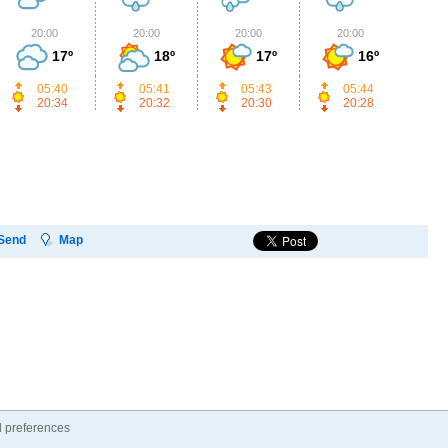
20:00
20:00
20:00
20:00
2
17º
18º
17º
16º
05:40
05:41
05:43
05:44
20:34
20:32
20:30
20:28
Send
Map
 preferences