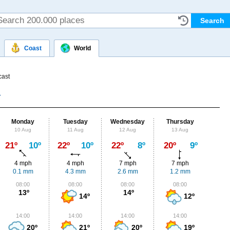
Coast
World
cast
Monday
Tuesday
Wednesday
Thursday
Fr
10 Aug
11 Aug
12 Aug
13 Aug
14
Max
21º
10º
22º
10º
22º
8º
20º
9º
21º
4 mph
4 mph
7 mph
7 mph
7
0.1 mm
4.3 mm
2.6 mm
1.2 mm
0
08:00
08:00
08:00
08:00
0
13º
14º
14º
12º
14:00
14:00
14:00
14:00
1
20º
21º
20º
19º