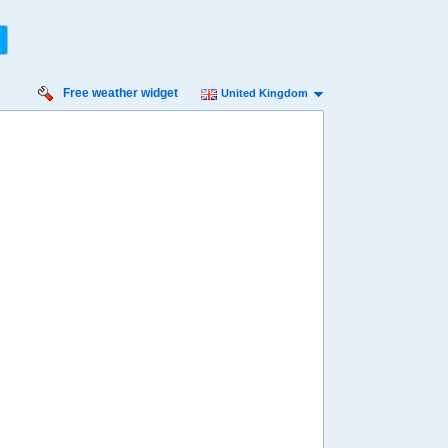
Free weather widget
United Kingdom
iday
Saturday
Sunday
Monday
Tuesday
 Aug
15 Aug
16 Aug
17 Aug
18 Aug
Min
10º
24º
11º
25º
12º
25º
12º
24º
12º
 mph
7 mph
9 mph
9 mph
16 mph
 mm
0 mm
0.5 mm
0.6 mm
0.7 mm
8:00
08:00
08:00
08:00
08:00
13º
14º
15º
16º
15º
4:00
14:00
14:00
14:00
14:00
20º
22º
24º
24º
23º