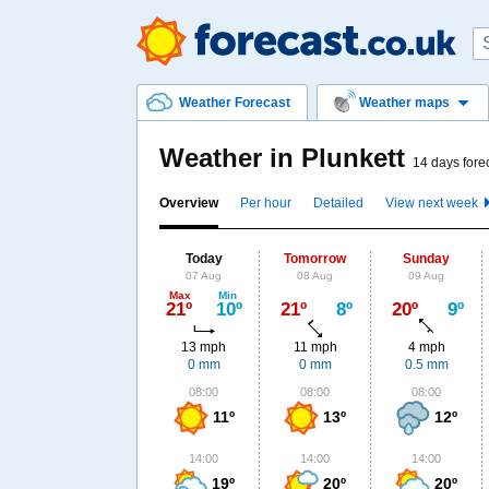
Weather Forecast
Weather maps
Weather in Plunkett
14 days fore
Overview
Per hour
Detailed
View next week
Today
Tomorrow
Sunday
07 Aug
08 Aug
09 Aug
Max
Min
21º
10º
21º
8º
20º
9º
13 mph
11 mph
4 mph
0 mm
0 mm
0.5 mm
08:00
08:00
08:00
11º
13º
12º
14:00
14:00
14:00
19º
20º
20º