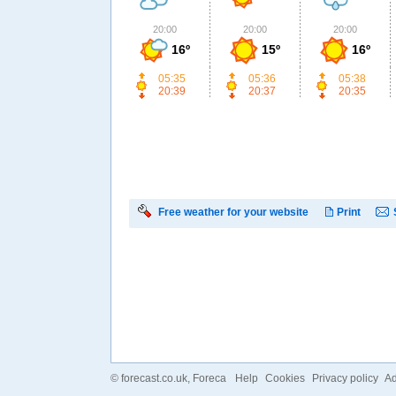
20:00
20:00
20:00
16º
15º
16º
05:35
05:36
05:38
20:39
20:37
20:35
Free weather for your website
Print
©
forecast.co.uk
, Foreca
Help
Cookies
Privacy policy
Ad