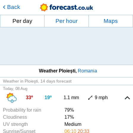
Back
Per day
Per hour
Maps
Weather Ploieşti
Romania
Weather in Ploieşti
14 days forecast
Today, 08 Aug
33º
19º
1.1 mm
9 mph
Probability for rain
79%
Cloudiness
17%
UV strength
Medium
Sunrise/Sunset
06:10
20:33