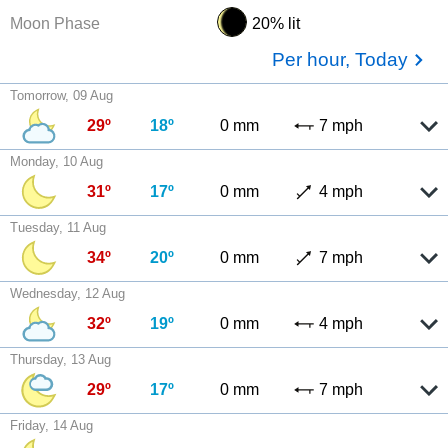
Moon Phase
20% lit
Per hour, Today
Tomorrow, 09 Aug
29º
18º
0 mm
7 mph
Monday, 10 Aug
31º
17º
0 mm
4 mph
Tuesday, 11 Aug
34º
20º
0 mm
7 mph
Wednesday, 12 Aug
32º
19º
0 mm
4 mph
Thursday, 13 Aug
29º
17º
0 mm
7 mph
Friday, 14 Aug