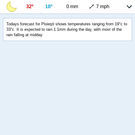
32º
18º
0 mm
7 mph
Todays forecast for Ploieşti shows temperatures ranging from 19°c to
33°c. It is expected to rain 1.1mm during the day, with most of the
rain falling at midday.