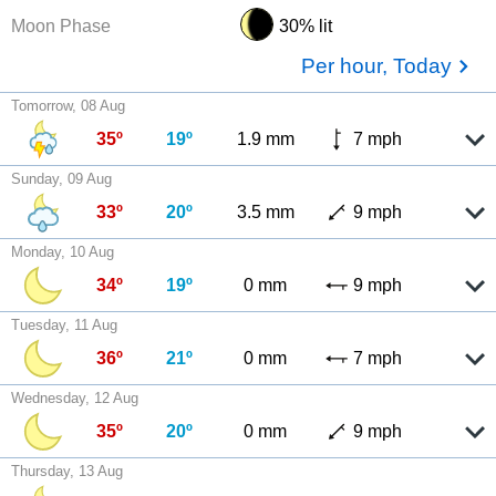
Moon Phase
30% lit
Per hour, Today
Tomorrow, 08 Aug
35º
19º
1.9 mm
7 mph
Sunday, 09 Aug
33º
20º
3.5 mm
9 mph
Monday, 10 Aug
34º
19º
0 mm
9 mph
Tuesday, 11 Aug
36º
21º
0 mm
7 mph
Wednesday, 12 Aug
35º
20º
0 mm
9 mph
Thursday, 13 Aug