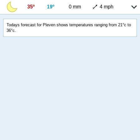
35º
19º
0 mm
4 mph
Todays forecast for Pleven shows temperatures ranging from 21°c to
36°c.