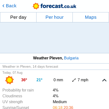
Back
Per day
Per hour
Maps
Weather Pleven
Bulgaria
Weather in Pleven
14 days forecast
Today, 07 Aug
36º
21º
0 mm
7 mph
Probability for rain
4%
Cloudiness
4%
UV strength
Medium
Sunrise/Sunset
06:18
20:36