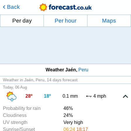
Back
Per day
Per hour
Maps
Weather Jaén
Peru
Weather in Jaén, Peru
14 days forecast
Today, 06 Aug
28º
18º
0.1 mm
4 mph
Probability for rain
46%
Cloudiness
24%
UV strength
Very high
Sunrise/Sunset
06:24
18:17