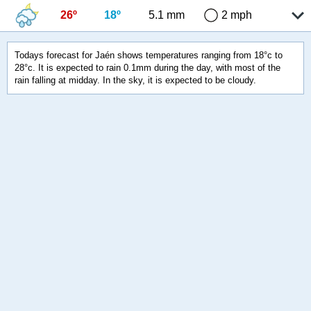
26º
18º
5.1 mm
2 mph
Todays forecast for Jaén shows temperatures ranging from 18°c to
28°c. It is expected to rain 0.1mm during the day, with most of the
rain falling at midday. In the sky, it is expected to be cloudy.