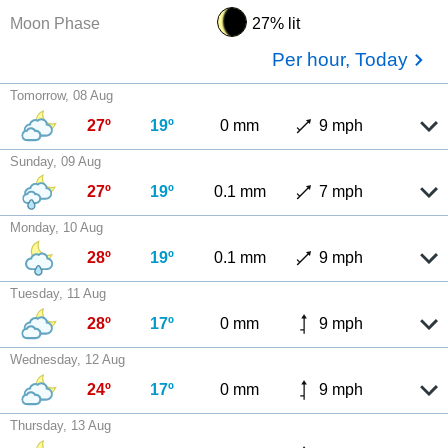
Moon Phase
27% lit
Per hour, Today
Tomorrow, 08 Aug
27º
19º
0 mm
9 mph
Sunday, 09 Aug
27º
19º
0.1 mm
7 mph
Monday, 10 Aug
28º
19º
0.1 mm
9 mph
Tuesday, 11 Aug
28º
17º
0 mm
9 mph
Wednesday, 12 Aug
24º
17º
0 mm
9 mph
Thursday, 13 Aug