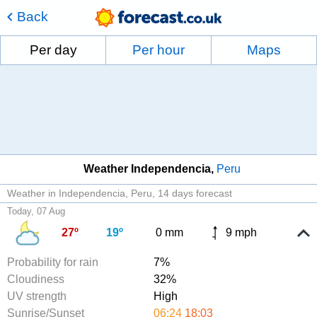
Back
Per day
Per hour
Maps
Weather Independencia
Peru
Weather in Independencia, Peru
14 days forecast
Today, 07 Aug
27º
19º
0 mm
9 mph
Probability for rain
7%
Cloudiness
32%
UV strength
High
Sunrise/Sunset
06:24
18:03