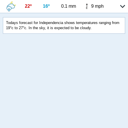
22º
16º
0.1 mm
9 mph
Todays forecast for Independencia shows temperatures ranging from
19°c to 27°c. In the sky, it is expected to be cloudy.