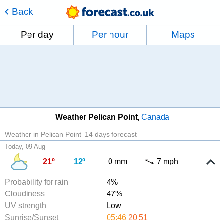
Back
Per day
Per hour
Maps
Weather Pelican Point
Canada
Weather in Pelican Point
14 days forecast
Today, 09 Aug
21º
12º
0 mm
7 mph
Probability for rain
4%
Cloudiness
47%
UV strength
Low
Sunrise/Sunset
05:46
20:51