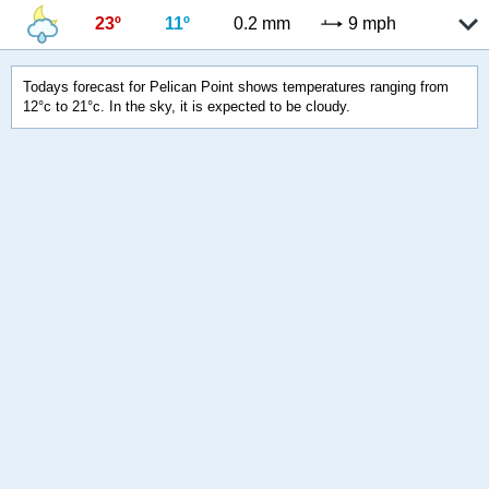
23º
11º
0.2 mm
9 mph
Todays forecast for Pelican Point shows temperatures ranging from
12°c to 21°c. In the sky, it is expected to be cloudy.