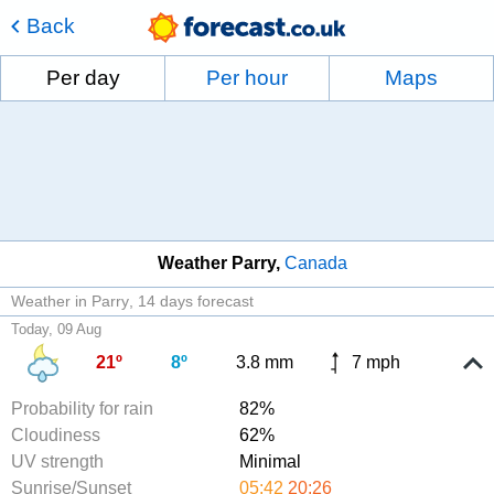
Back
Per day
Per hour
Maps
Weather Parry
Canada
Weather in Parry
14 days forecast
Today, 09 Aug
21º
8º
3.8 mm
7 mph
Probability for rain
82%
Cloudiness
62%
UV strength
Minimal
Sunrise/Sunset
05:42
20:26