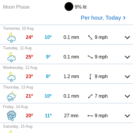
Moon Phase
9% lit
Per hour, Today
Tomorrow, 10 Aug
24º
10º
0.1 mm
9 mph
Tuesday, 11 Aug
25º
9º
0.1 mm
9 mph
Wednesday, 12 Aug
23º
8º
1.2 mm
9 mph
Thursday, 13 Aug
21º
10º
0.1 mm
7 mph
Friday, 14 Aug
20º
11º
27 mm
9 mph
Saturday, 15 Aug