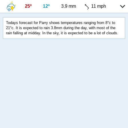
25º
12º
3.9 mm
11 mph
Todays forecast for Parry shows temperatures ranging from 8°c to
21°c. It is expected to rain 3.8mm during the day, with most of the
rain falling at midday. In the sky, it is expected to be a lot of clouds.