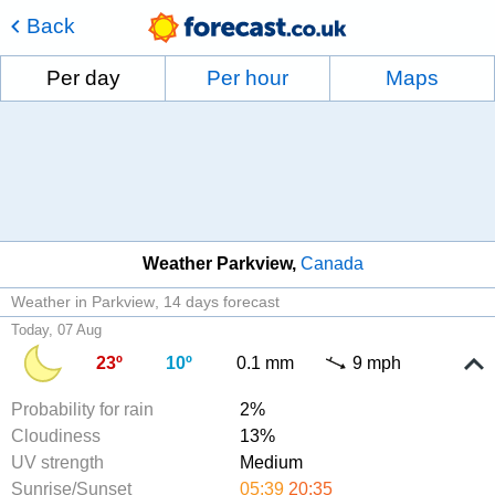
Back
Per day
Per hour
Maps
Weather Parkview
Canada
Weather in Parkview
14 days forecast
Today, 07 Aug
23º
10º
0.1 mm
9 mph
Probability for rain
2%
Cloudiness
13%
UV strength
Medium
Sunrise/Sunset
05:39
20:35