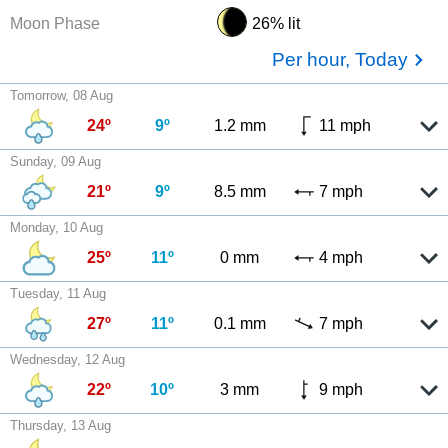
Moon Phase
26% lit
Per hour, Today
Tomorrow, 08 Aug
24º
9º
1.2 mm
11 mph
Sunday, 09 Aug
21º
9º
8.5 mm
7 mph
Monday, 10 Aug
25º
11º
0 mm
4 mph
Tuesday, 11 Aug
27º
11º
0.1 mm
7 mph
Wednesday, 12 Aug
22º
10º
3 mm
9 mph
Thursday, 13 Aug