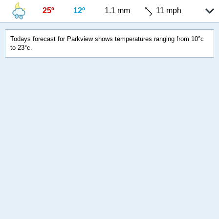
25º
12º
1.1 mm
11 mph
Todays forecast for Parkview shows temperatures ranging from 10°c
to 23°c.