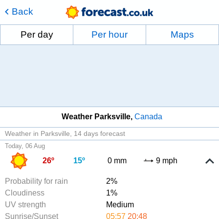
Back
Per day
Per hour
Maps
Weather Parksville
Canada
Weather in Parksville
14 days forecast
Today, 06 Aug
26º
15º
0 mm
9 mph
Probability for rain
2%
Cloudiness
1%
UV strength
Medium
Sunrise/Sunset
05:57
20:48