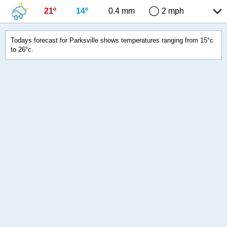
21º
14º
0.4 mm
2 mph
Todays forecast for Parksville shows temperatures ranging from 15°c
to 26°c.