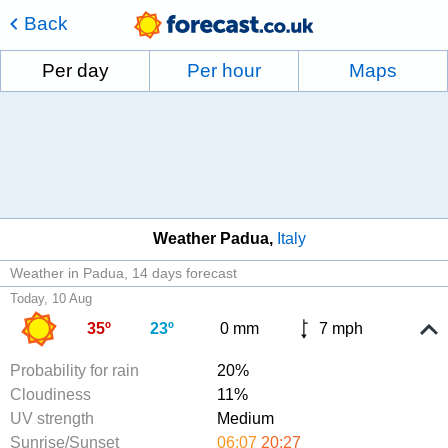
Back
Per day
Per hour
Maps
Weather Padua
Italy
Weather in Padua
14 days forecast
Today, 10 Aug
35º
23º
0 mm
7 mph
Probability for rain
20%
Cloudiness
11%
UV strength
Medium
Sunrise/Sunset
06:07
20:27