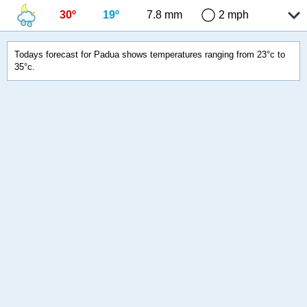
30º
19º
7.8 mm
2 mph
Todays forecast for Padua shows temperatures ranging from 23°c to
35°c.