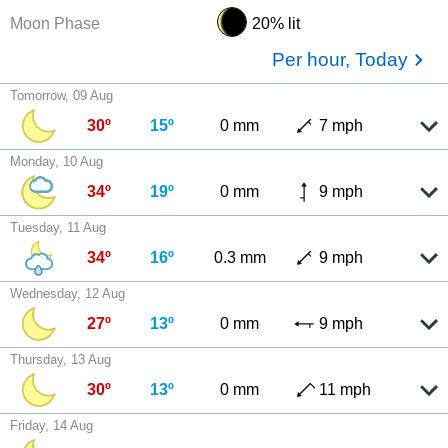
Moon Phase
20% lit
Per hour, Today
Tomorrow, 09 Aug
30º
15º
0 mm
7 mph
Monday, 10 Aug
34º
19º
0 mm
9 mph
Tuesday, 11 Aug
34º
16º
0.3 mm
9 mph
Wednesday, 12 Aug
27º
13º
0 mm
9 mph
Thursday, 13 Aug
30º
13º
0 mm
11 mph
Friday, 14 Aug