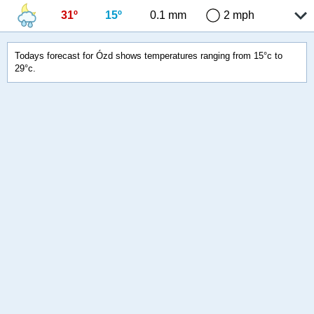
31º
15º
0.1 mm
2 mph
Todays forecast for Ózd shows temperatures ranging from 15°c to
29°c.