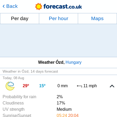
Back
Per day
Per hour
Maps
Weather Ózd
Hungary
Weather in Ózd
14 days forecast
Today, 08 Aug
29º
15º
0 mm
11 mph
Probability for rain
2%
Cloudiness
17%
UV strength
Medium
Sunrise/Sunset
05:24
20:04