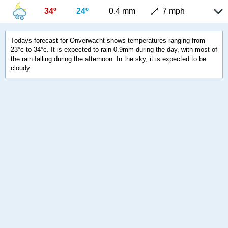
34º
24º
0.4 mm
7 mph
Todays forecast for Onverwacht shows temperatures ranging from
23°c to 34°c. It is expected to rain 0.9mm during the day, with most of
the rain falling during the afternoon. In the sky, it is expected to be
cloudy.