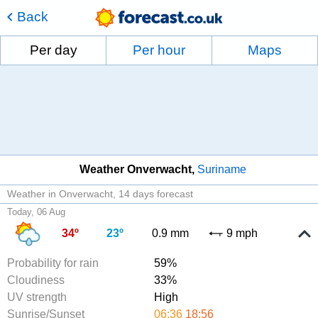
Back
Per day
Per hour
Maps
Weather Onverwacht
Suriname
Weather in Onverwacht
14 days forecast
Today, 06 Aug
34º
23º
0.9 mm
9 mph
Probability for rain
59%
Cloudiness
33%
UV strength
High
Sunrise/Sunset
06:36
18:56