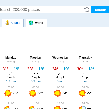
Coast
World
Monday
Tuesday
Wednesday
Thursday
Fr
10 Aug
11 Aug
12 Aug
13 Aug
14
Max
31º
19º
33º
18º
34º
19º
30º
18º
29º
4 mph
4 mph
4 mph
7 mph
4
1.2 mm
0.3 mm
0 mm
0 mm
1.
08:00
08:00
08:00
08:00
0
23º
23º
23º
22º
14:00
14:00
14:00
14:00
1
31º
32º
33º
30º