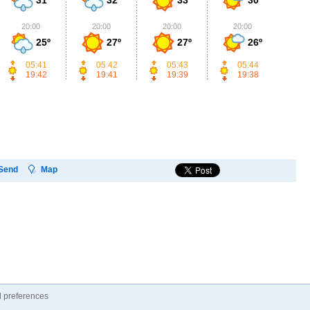
20:00
20:00
20:00
20:00
2
25º
27º
27º
26º
05:41
05:42
05:43
05:44
19:42
19:41
19:39
19:38
Send
Map
 preferences