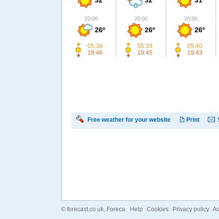
20:00
20:00
20:00
26º
26º
26º
05:38
05:39
05:40
19:46
19:45
19:43
Free weather for your website
Print
©
forecast.co.uk
, Foreca
Help
Cookies
Privacy policy
Ad