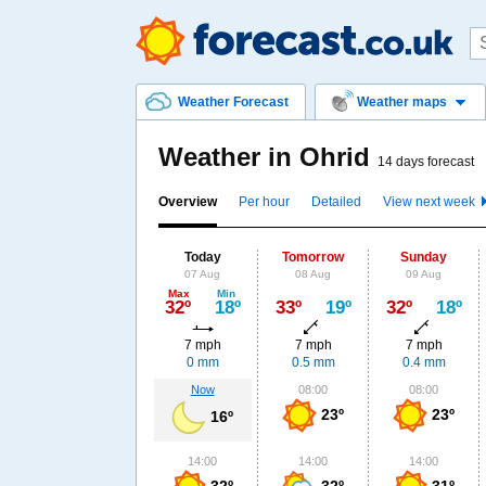
Weather Forecast
Weather maps
Weather in Ohrid
14 days forecast
Overview
Per hour
Detailed
View next week
Today
Tomorrow
Sunday
07 Aug
08 Aug
09 Aug
Max
Min
32º
18º
33º
19º
32º
18º
7 mph
7 mph
7 mph
0 mm
0.5 mm
0.4 mm
Now
08:00
08:00
23º
23º
16º
14:00
14:00
14:00
32º
32º
31º