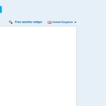
Free weather widget
United Kingdom
iday
Saturday
Sunday
Monday
Tuesday
 Aug
15 Aug
16 Aug
17 Aug
18 Aug
Min
16º
29º
16º
30º
16º
30º
17º
30º
17º
 mph
4 mph
4 mph
4 mph
7 mph
8 mm
0 mm
0 mm
0 mm
0 mm
8:00
08:00
08:00
08:00
08:00
21º
20º
20º
20º
21º
4:00
14:00
14:00
14:00
14:00
28º
28º
29º
30º
30º