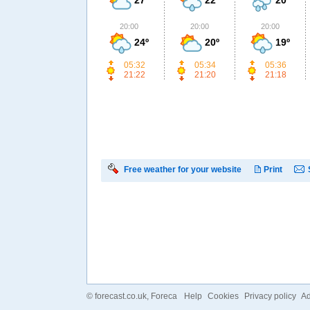
20:00
20:00
20:00
24º
20º
19º
05:32
05:34
05:36
21:22
21:20
21:18
Free weather for your website
Print
©
forecast.co.uk
, Foreca
Help
Cookies
Privacy policy
Ad