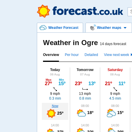
Weather Forecast
Weather maps
Weather in Ogre
14 days forecast
Overview
Per hour
Detailed
View next week
Today
Tomorrow
Saturday
06 Aug
07 Aug
08 Aug
Max
Min
27º
15º
23º
13º
21º
11º
9 mph
13 mph
9 mph
0.3 mm
0.8 mm
4.5 mm
Now
08:00
08:00
18º
15º
25º
14:00
14:00
14:00
27º
22º
20º