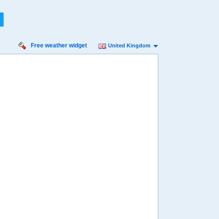
Free weather widget
United Kingdom
rsday
Friday
Saturday
Sunday
Monday
 Aug
14 Aug
15 Aug
16 Aug
17 Aug
Min
11º
26º
14º
25º
13º
23º
12º
22º
12º
 mph
7 mph
9 mph
9 mph
9 mph
 mm
0 mm
0.1 mm
6.6 mm
2.4 mm
8:00
08:00
08:00
08:00
08:00
14º
15º
17º
16º
15º
4:00
14:00
14:00
14:00
14:00
21º
24º
24º
22º
21º