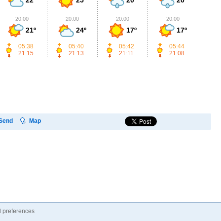
20:00
20:00
20:00
20:00
2
21º
24º
17º
17º
05:38
05:40
05:42
05:44
21:15
21:13
21:11
21:08
Send
Map
 preferences