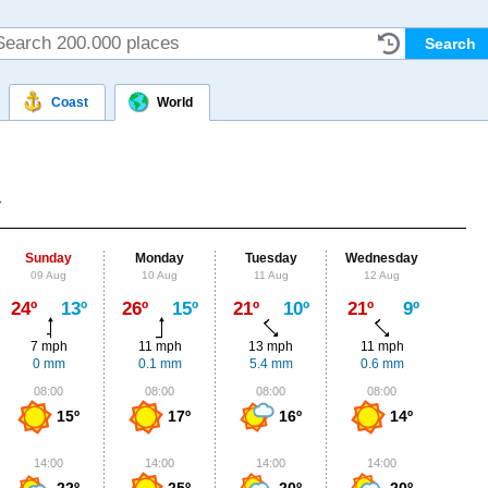
Coast
World
Sunday
Monday
Tuesday
Wednesday
Thu
09 Aug
10 Aug
11 Aug
12 Aug
13
Max
24º
13º
26º
15º
21º
10º
21º
9º
23º
7 mph
11 mph
13 mph
11 mph
7
0 mm
0.1 mm
5.4 mm
0.6 mm
0
08:00
08:00
08:00
08:00
0
15º
17º
16º
14º
14:00
14:00
14:00
14:00
1
22º
25º
20º
20º