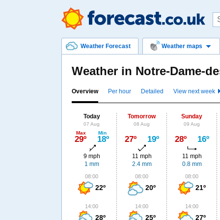
Weather Forecast
Weather maps
Weather in Notre-Dame-de
Overview
Per hour
Detailed
View next week
Today
Tomorrow
Sunday
07 Aug
08 Aug
09 Aug
Max
Min
29º
18º
27º
19º
28º
16º
9 mph
11 mph
11 mph
1 mm
2.4 mm
0.8 mm
08:00
08:00
08:00
22º
20º
21º
14:00
14:00
14:00
28º
25º
27º