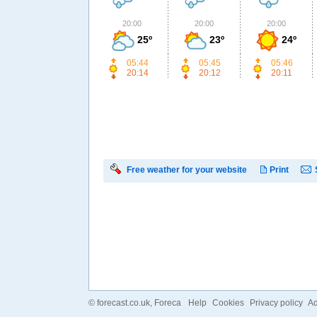
20:00
20:00
20:00
25º
23º
24º
05:44
05:45
05:46
20:14
20:12
20:11
Free weather for your website
Print
©
forecast.co.uk
, Foreca
Help
Cookies
Privacy policy
Ad