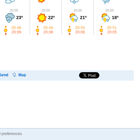
20:00
20:00
20:00
20:00
2
23º
22º
21º
18º
05:48
05:49
05:50
05:51
20:09
20:08
20:06
20:05
Send
Map
 preferences