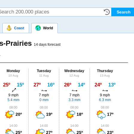
Coast
World
s-Prairies
14 days forecast
Monday
Tuesday
Wednesday
Thursday
Fr
10 Aug
11 Aug
12 Aug
13 Aug
14
Max
25º
15º
27º
16º
26º
14º
24º
13º
22º
9 mph
7 mph
7 mph
9 mph
11
5.4 mm
0 mm
3.3 mm
6.3 mm
0
08:00
08:00
08:00
08:00
0
20º
19º
18º
17º
14:00
14:00
14:00
14:00
1
25º
27º
25º
23º