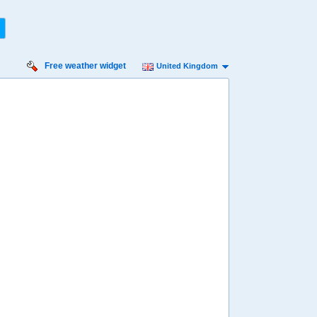
Free weather widget
United Kingdom
iday
Saturday
Sunday
Monday
Tuesday
 Aug
15 Aug
16 Aug
17 Aug
18 Aug
Min
12º
23º
12º
23º
12º
24º
13º
25º
13º
 mph
9 mph
7 mph
7 mph
4 mph
 mm
0 mm
0 mm
0 mm
0 mm
8:00
08:00
08:00
08:00
08:00
16º
15º
15º
15º
16º
4:00
14:00
14:00
14:00
14:00
21º
23º
22º
23º
24º