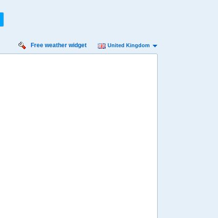
Free weather widget
United Kingdom
iday
Saturday
Sunday
Monday
Tuesday
 Aug
15 Aug
16 Aug
17 Aug
18 Aug
Min
12º
23º
13º
25º
14º
26º
15º
25º
14º
 mph
7 mph
9 mph
9 mph
9 mph
2 mm
0 mm
0 mm
5.4 mm
0.8 mm
8:00
08:00
08:00
08:00
08:00
13º
14º
15º
16º
17º
4:00
14:00
14:00
14:00
14:00
22º
22º
23º
24º
24º