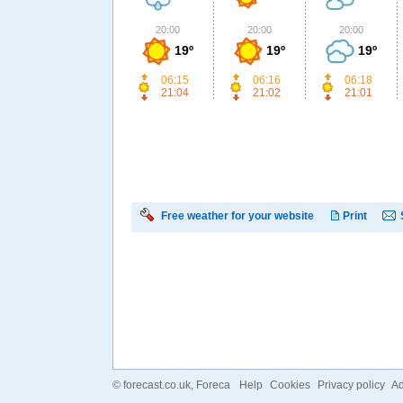
20:00
20:00
20:00
19º
19º
19º
06:15
06:16
06:18
21:04
21:02
21:01
Free weather for your website
Print
©
forecast.co.uk
, Foreca
Help
Cookies
Privacy policy
Ad