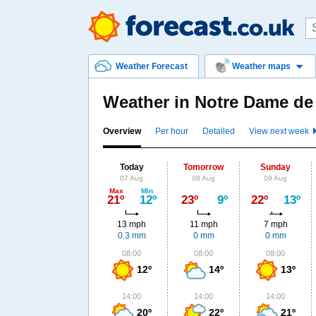
Weather Forecast
Weather maps
Weather in Notre Dame d
Overview
Per hour
Detailed
View next week
Today
Tomorrow
Sunday
07 Aug
08 Aug
09 Aug
Max
Min
21º
12º
23º
9º
22º
13º
13 mph
11 mph
7 mph
0.3 mm
0 mm
0 mm
08:00
08:00
08:00
12º
14º
13º
14:00
14:00
14:00
20º
22º
21º