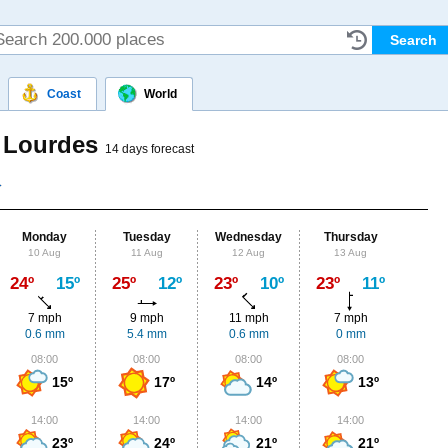
Coast
World
e Lourdes
14 days forecast
Monday
Tuesday
Wednesday
Thursday
Fr
10 Aug
11 Aug
12 Aug
13 Aug
14
Max
24º
15º
25º
12º
23º
10º
23º
11º
23º
7 mph
9 mph
11 mph
7 mph
7
0.6 mm
5.4 mm
0.6 mm
0 mm
1.
08:00
08:00
08:00
08:00
0
15º
17º
14º
13º
14:00
14:00
14:00
14:00
1
23º
24º
21º
21º