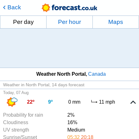
Back
Per day
Per hour
Maps
Weather North Portal
Canada
Weather in North Portal
14 days forecast
Today, 07 Aug
22º
9º
0 mm
11 mph
Probability for rain
2%
Cloudiness
16%
UV strength
Medium
Sunrise/Sunset
05:32
20:18