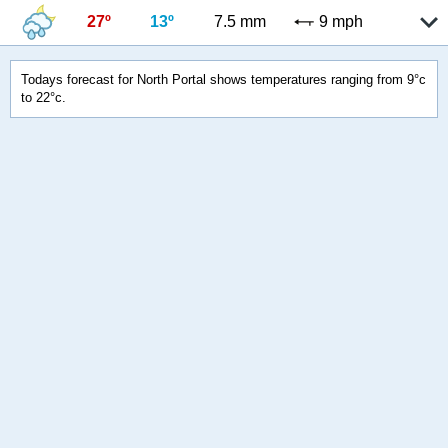
27º
13º
7.5 mm
9 mph
Todays forecast for North Portal shows temperatures ranging from 9°c
to 22°c.