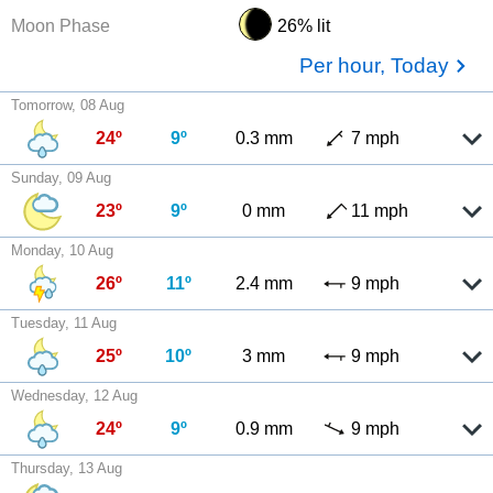
Moon Phase
26% lit
Per hour, Today
Tomorrow, 08 Aug
24º
9º
0.3 mm
7 mph
Sunday, 09 Aug
23º
9º
0 mm
11 mph
Monday, 10 Aug
26º
11º
2.4 mm
9 mph
Tuesday, 11 Aug
25º
10º
3 mm
9 mph
Wednesday, 12 Aug
24º
9º
0.9 mm
9 mph
Thursday, 13 Aug