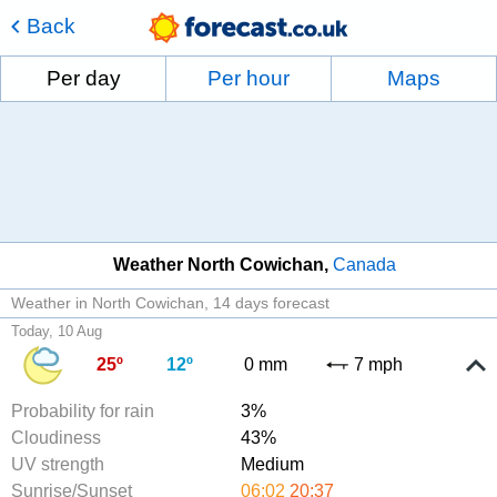
Back
Per day
Per hour
Maps
Weather North Cowichan
Canada
Weather in North Cowichan
14 days forecast
Today, 10 Aug
25º
12º
0 mm
7 mph
Probability for rain
3%
Cloudiness
43%
UV strength
Medium
Sunrise/Sunset
06:02
20:37