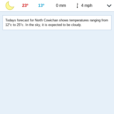
23º
13º
0 mm
4 mph
Todays forecast for North Cowichan shows temperatures ranging from
12°c to 25°c. In the sky, it is expected to be cloudy.