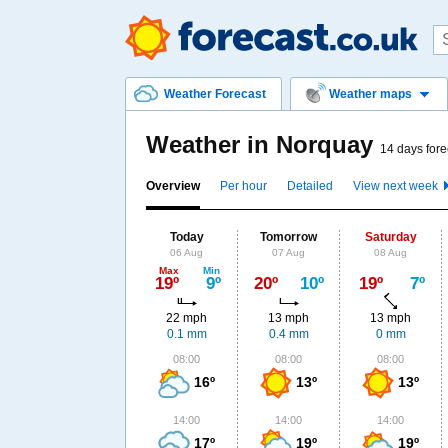
Weather Forecast
Weather maps
Weather in Norquay
14 days fore
Overview
Per hour
Detailed
View next week
Today
Tomorrow
Saturday
06 Aug
07 Aug
08 Aug
Max
Min
19º
9º
20º
10º
19º
7º
22 mph
13 mph
13 mph
0.1 mm
0.4 mm
0 mm
08:00
08:00
08:00
16º
13º
13º
14:00
14:00
14:00
17º
19º
19º