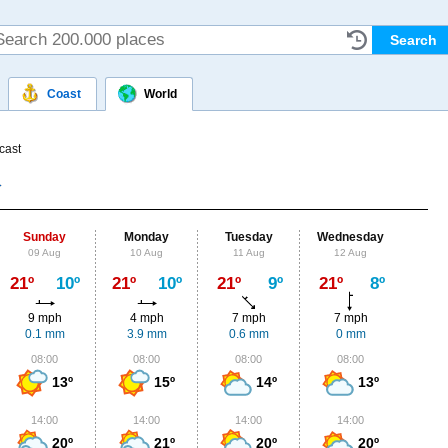
Coast
World
cast
Sunday
Monday
Tuesday
Wednesday
Thu
09 Aug
10 Aug
11 Aug
12 Aug
13
Max
21º
10º
21º
10º
21º
9º
21º
8º
21º
9 mph
4 mph
7 mph
7 mph
7
0.1 mm
3.9 mm
0.6 mm
0 mm
0.
08:00
08:00
08:00
08:00
0
13º
15º
14º
13º
14:00
14:00
14:00
14:00
1
20º
21º
20º
20º