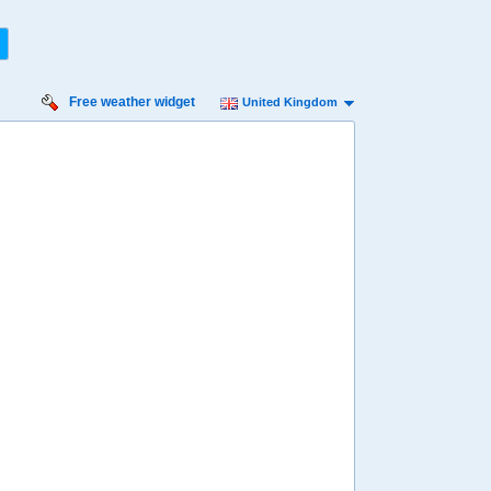
Free weather widget
United Kingdom
rsday
Friday
Saturday
Sunday
Monday
 Aug
14 Aug
15 Aug
16 Aug
17 Aug
Min
8º
22º
10º
22º
11º
23º
11º
23º
11º
 mph
7 mph
7 mph
7 mph
7 mph
6 mm
0 mm
2.3 mm
5.8 mm
3.6 mm
8:00
08:00
08:00
08:00
08:00
12º
13º
14º
15º
15º
4:00
14:00
14:00
14:00
14:00
20º
20º
21º
22º
22º