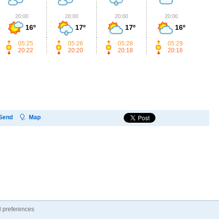
20:00
20:00
20:00
20:00
2
16º
17º
17º
16º
05:25
05:26
05:28
05:29
20:22
20:20
20:18
20:16
Send
Map
 preferences