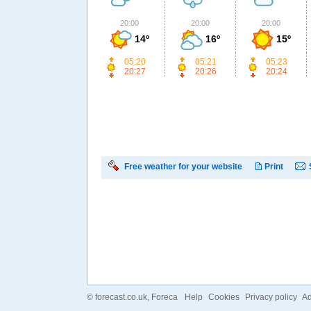
20:00
20:00
20:00
14º
16º
15º
05:20
05:21
05:23
20:27
20:26
20:24
Free weather for your website
Print
©
forecast.co.uk
, Foreca
Help
Cookies
Privacy policy
Ad