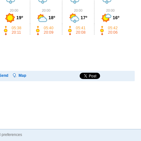
20:00
20:00
20:00
20:00
2
19º
18º
17º
16º
05:38
05:40
05:41
05:42
20:11
20:09
20:08
20:06
Send
Map
 preferences