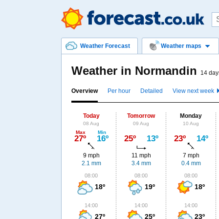
Weather Forecast
Weather maps
Weather in Normandin
14 day
Overview
Per hour
Detailed
View next week
Today
Tomorrow
Monday
08 Aug
09 Aug
10 Aug
Max
Min
27º
16º
25º
13º
23º
14º
9 mph
11 mph
7 mph
2.1 mm
3.4 mm
0.4 mm
08:00
08:00
08:00
18º
19º
18º
14:00
14:00
14:00
27º
25º
23º