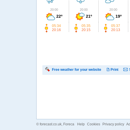
20:00
20:00
20:00
22º
21º
19º
05:34
05:35
05:37
20:16
20:15
20:13
Free weather for your website
Print
©
forecast.co.uk
, Foreca
Help
Cookies
Privacy policy
Ad