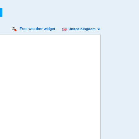
Free weather widget
United Kingdom
urday
Sunday
Monday
Tuesday
Wednesday
 Aug
16 Aug
17 Aug
18 Aug
19 Aug
Min
10º
21º
10º
21º
11º
22º
12º
22º
12º
 mph
7 mph
7 mph
7 mph
9 mph
 mm
0 mm
0.6 mm
0.6 mm
13 mm
8:00
08:00
08:00
08:00
08:00
14º
13º
13º
14º
15º
4:00
14:00
14:00
14:00
14:00
20º
20º
21º
22º
21º