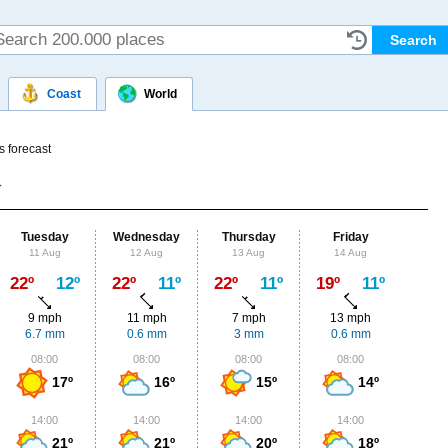
Coast
World
s forecast
Tuesday
Wednesday
Thursday
Friday
Sat
11 Aug
12 Aug
13 Aug
14 Aug
15
Max
22º
12º
22º
11º
22º
11º
19º
11º
20º
9 mph
11 mph
7 mph
13 mph
11
6.7 mm
0.6 mm
3 mm
0.6 mm
0
08:00
08:00
08:00
08:00
0
17º
16º
15º
14º
14:00
14:00
14:00
14:00
1
21º
21º
20º
18º