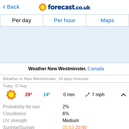
Back
Per day
Per hour
Maps
Weather New Westminster
Canada
Weather in New Westminster
14 days forecast
Today, 07 Aug
29º
14º
0 mm
7 mph
Probability for rain
2%
Cloudiness
6%
UV strength
Medium
Sunrise/Sunset
05:53
20:40