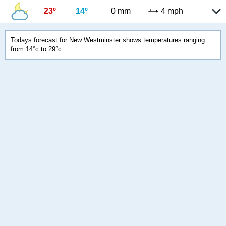
23º
14º
0 mm
4 mph
Todays forecast for New Westminster shows temperatures ranging
from 14°c to 29°c.