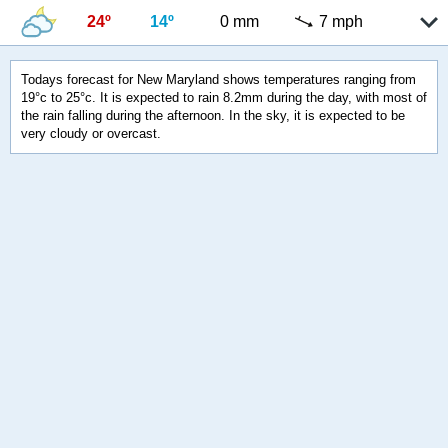
24º
14º
0 mm
7 mph
Todays forecast for New Maryland shows temperatures ranging from
19°c to 25°c. It is expected to rain 8.2mm during the day, with most of
the rain falling during the afternoon. In the sky, it is expected to be
very cloudy or overcast.