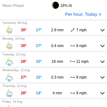
Moon Phase
18% lit
Per hour, Today
Tomorrow, 09 Aug
30º
17º
2.9 mm
7 mph
Monday, 10 Aug
30º
17º
0.4 mm
9 mph
Tuesday, 11 Aug
28º
15º
16 mm
11 mph
Wednesday, 12 Aug
27º
15º
0.3 mm
9 mph
Thursday, 13 Aug
26º
14º
4 mm
9 mph
Friday, 14 Aug