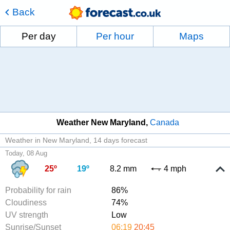
Back
Per day
Per hour
Maps
Weather New Maryland
Canada
Weather in New Maryland
14 days forecast
Today, 08 Aug
25º
19º
8.2 mm
4 mph
Probability for rain
86%
Cloudiness
74%
UV strength
Low
Sunrise/Sunset
06:19
20:45