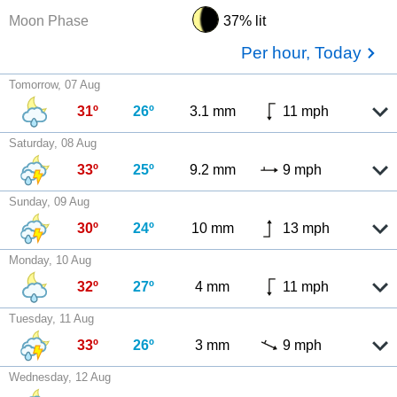
Moon Phase
37% lit
Per hour, Today
Tomorrow, 07 Aug
31º
26º
3.1 mm
11 mph
Saturday, 08 Aug
33º
25º
9.2 mm
9 mph
Sunday, 09 Aug
30º
24º
10 mm
13 mph
Monday, 10 Aug
32º
27º
4 mm
11 mph
Tuesday, 11 Aug
33º
26º
3 mm
9 mph
Wednesday, 12 Aug