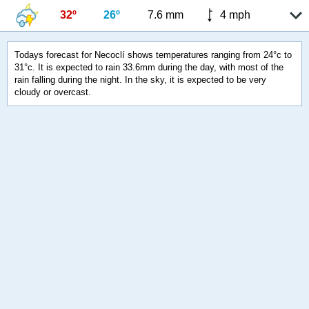
32º
26º
7.6 mm
4 mph
Todays forecast for Necoclí shows temperatures ranging from 24°c to
31°c. It is expected to rain 33.6mm during the day, with most of the
rain falling during the night. In the sky, it is expected to be very
cloudy or overcast.