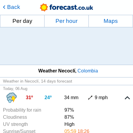
Back
Per day
Per hour
Maps
Weather Necoclí
Colombia
Weather in Necoclí
14 days forecast
Today, 06 Aug
31º
24º
34 mm
9 mph
Probability for rain
97%
Cloudiness
87%
UV strength
High
Sunrise/Sunset
05:59
18:26