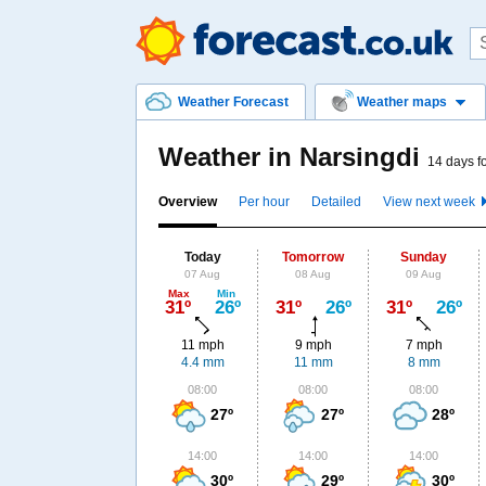
Weather Forecast
Weather maps
Weather in Narsingdi
14 days f
Overview
Per hour
Detailed
View next week
Today
Tomorrow
Sunday
07 Aug
08 Aug
09 Aug
Max
Min
31º
26º
31º
26º
31º
26º
11 mph
9 mph
7 mph
4.4 mm
11 mm
8 mm
08:00
08:00
08:00
27º
27º
28º
14:00
14:00
14:00
30º
29º
30º