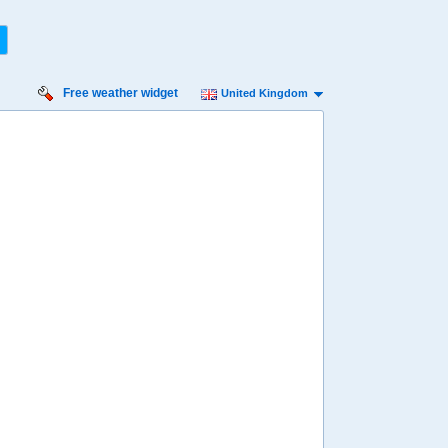
Free weather widget
United Kingdom
iday
Saturday
Sunday
Monday
Tuesday
 Aug
15 Aug
16 Aug
17 Aug
18 Aug
Min
27º
33º
27º
32º
27º
31º
26º
31º
26º
 mph
9 mph
9 mph
9 mph
7 mph
5 mm
14 mm
38 mm
49 mm
25 mm
8:00
08:00
08:00
08:00
08:00
29º
29º
29º
28º
28º
4:00
14:00
14:00
14:00
14:00
33º
32º
32º
30º
30º