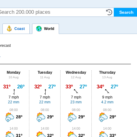
Coast
World
orecast
Monday
Tuesday
Wednesday
Thursday
Fr
10 Aug
11 Aug
12 Aug
13 Aug
14
Max
31º
26º
32º
27º
33º
27º
34º
27º
34º
7 mph
7 mph
7 mph
9 mph
9
22 mm
22 mm
23 mm
4.2 mm
6.
08:00
08:00
08:00
08:00
0
28º
29º
29º
29º
14:00
14:00
14:00
14:00
1
31º
32º
32º
33º