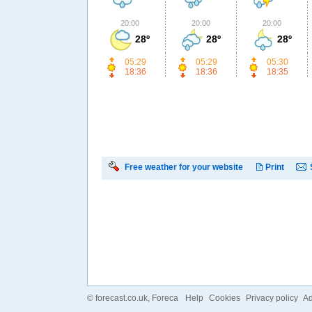
20:00
20:00
20:00
28º
28º
28º
05:29
05:29
05:30
18:36
18:36
18:35
Free weather for your website
Print
©
forecast.co.uk
, Foreca
Help
Cookies
Privacy policy
Ad