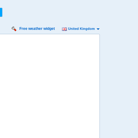
Free weather widget
United Kingdom
urday
Sunday
Monday
Tuesday
Wednesday
 Aug
16 Aug
17 Aug
18 Aug
19 Aug
Min
9º
23º
10º
23º
11º
23º
11º
23º
11º
 mph
4 mph
7 mph
7 mph
7 mph
2 mm
1.7 mm
1.8 mm
1.8 mm
0.4 mm
8:00
08:00
08:00
08:00
08:00
12º
13º
13º
13º
14º
4:00
14:00
14:00
14:00
14:00
20º
21º
21º
21º
21º