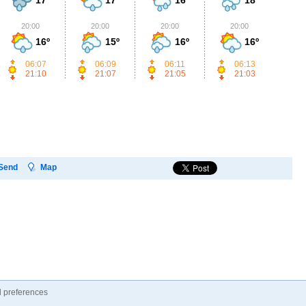
20:00
20:00
20:00
20:00
2
16º
15º
16º
16º
06:07
06:09
06:11
06:13
21:10
21:07
21:05
21:03
Send
Map
 preferences