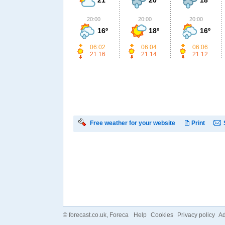
20:00
20:00
20:00
16º
18º
16º
06:02
06:04
06:06
21:16
21:14
21:12
Free weather for your website
Print
©
forecast.co.uk
, Foreca
Help
Cookies
Privacy policy
Ad