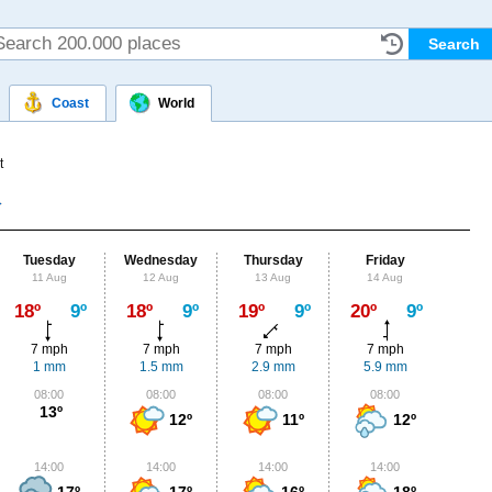
Coast
World
t
Tuesday
Wednesday
Thursday
Friday
Sat
11 Aug
12 Aug
13 Aug
14 Aug
15
Max
18º
9º
18º
9º
19º
9º
20º
9º
22º
7 mph
7 mph
7 mph
7 mph
4
1 mm
1.5 mm
2.9 mm
5.9 mm
0.
08:00
08:00
08:00
08:00
0
13º
12º
11º
12º
14:00
14:00
14:00
14:00
1
17º
17º
16º
18º