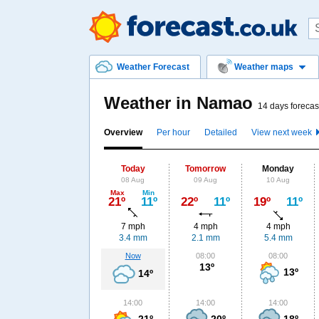
Weather Forecast
Weather maps
Weather in Namao
14 days forecas
Overview
Per hour
Detailed
View next week
Today
Tomorrow
Monday
08 Aug
09 Aug
10 Aug
Max
Min
21º
11º
22º
11º
19º
11º
7 mph
4 mph
4 mph
3.4 mm
2.1 mm
5.4 mm
Now
08:00
08:00
13º
13º
14º
14:00
14:00
14:00
21º
20º
18º