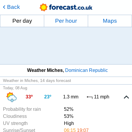
Back
Per day
Per hour
Maps
Weather Miches
Dominican Republic
Weather in Miches
14 days forecast
Today, 08 Aug
33º
23º
1.3 mm
11 mph
Probability for rain
52%
Cloudiness
53%
UV strength
High
Sunrise/Sunset
06:15
19:07