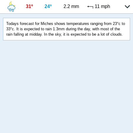
31º
24º
2.2 mm
11 mph
Todays forecast for Miches shows temperatures ranging from 23°c to
33°c. It is expected to rain 1.3mm during the day, with most of the
rain falling at midday. In the sky, it is expected to be a lot of clouds.