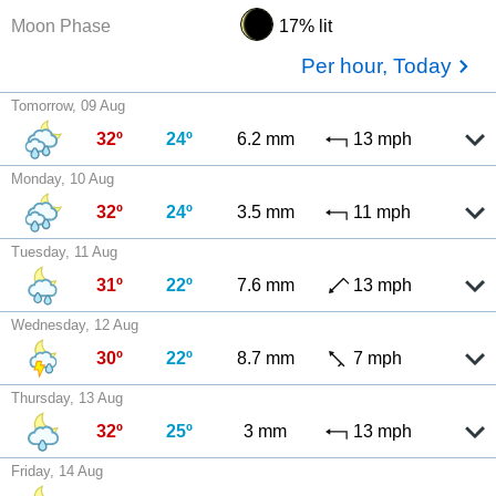
Moon Phase
17% lit
Per hour, Today
Tomorrow, 09 Aug
32º
24º
6.2 mm
13 mph
Monday, 10 Aug
32º
24º
3.5 mm
11 mph
Tuesday, 11 Aug
31º
22º
7.6 mm
13 mph
Wednesday, 12 Aug
30º
22º
8.7 mm
7 mph
Thursday, 13 Aug
32º
25º
3 mm
13 mph
Friday, 14 Aug